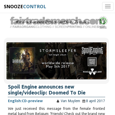
SNOOZE
CONTROL
Tog
navi
Spoil Engine announces new
single/videoclip: Doomed To Die
English:
CD-preview
Van Muylem
8 april 2017
We just received this message from the female fronted
metal band from Belgium: 'Friends! Check out the brand new