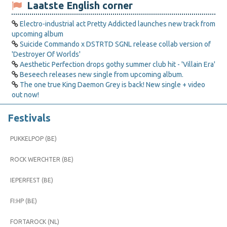
Laatste English corner
Electro-industrial act Pretty Addicted launches new track from
upcoming album
Suicide Commando x DSTRTD SGNL release collab version of
'Destroyer Of Worlds'
Aesthetic Perfection drops gothy summer club hit - 'Villain Era'
Beseech releases new single from upcoming album.
The one true King Daemon Grey is back! New single + video
out now!
Festivals
PUKKELPOP (BE)
ROCK WERCHTER (BE)
IEPERFEST (BE)
FI:HP (BE)
FORTAROCK (NL)