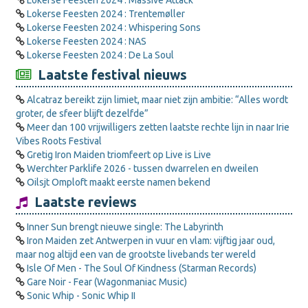
Lokerse Feesten 2024 : Massive Attack
Lokerse Feesten 2024 : Trentemøller
Lokerse Feesten 2024 : Whispering Sons
Lokerse Feesten 2024 : NAS
Lokerse Feesten 2024 : De La Soul
Laatste festival nieuws
Alcatraz bereikt zijn limiet, maar niet zijn ambitie: “Alles wordt
groter, de sfeer blijft dezelfde”
Meer dan 100 vrijwilligers zetten laatste rechte lijn in naar Irie
Vibes Roots Festival
Gretig Iron Maiden triomfeert op Live is Live
Werchter Parklife 2026 - tussen dwarrelen en dweilen
Oilsjt Omploft maakt eerste namen bekend
Laatste reviews
Inner Sun brengt nieuwe single: The Labyrinth
Iron Maiden zet Antwerpen in vuur en vlam: vijftig jaar oud,
maar nog altijd een van de grootste livebands ter wereld
Isle Of Men - The Soul Of Kindness (Starman Records)
Gare Noir - Fear (Wagonmaniac Music)
Sonic Whip - Sonic Whip II