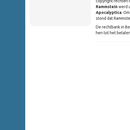
copyright rechten 
Rammstein
werd u
Apocalyptica
. Om
stond dat Rammstei
De rechtbank in Ber
hen tot het betale