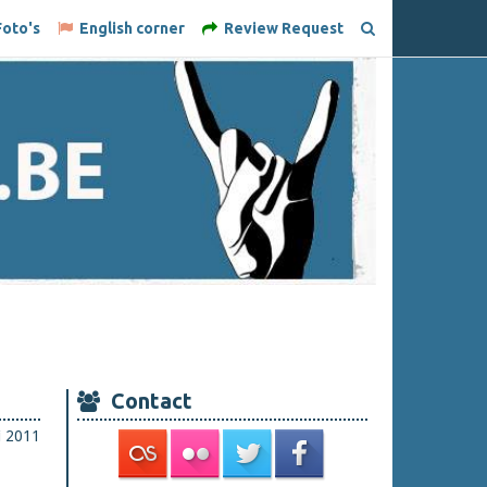
oto's
English corner
Review Request
Contact
i 2011