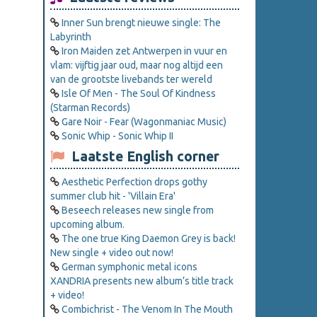
Inner Sun brengt nieuwe single: The
Labyrinth
Iron Maiden zet Antwerpen in vuur en
vlam: vijftig jaar oud, maar nog altijd een
van de grootste livebands ter wereld
Isle Of Men - The Soul Of Kindness
(Starman Records)
Gare Noir - Fear (Wagonmaniac Music)
Sonic Whip - Sonic Whip II
Laatste English corner
Aesthetic Perfection drops gothy
summer club hit - 'Villain Era'
Beseech releases new single from
upcoming album.
The one true King Daemon Grey is back!
New single + video out now!
German symphonic metal icons
XANDRIA presents new album’s title track
+ video!
Combichrist - The Venom In The Mouth