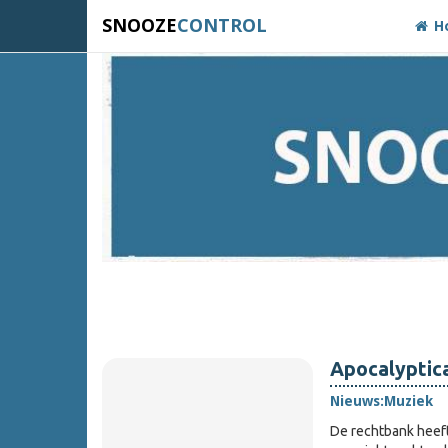
SNOOZE
CONTROL
H
Apocalyptic
Nieuws:
Muziek
De rechtbank heef