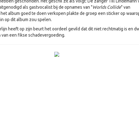
hebben geschonden. Het geschil zit als volgt: De zanger Till Lindemann 
itgenodigd als gastvocalist bij de opnames van "
Worlds Collide
" van
 het album goed te doen verkopen plakte de groep een sticker op waaro
n op dit album zou spelen.
lijn heeft op zijn beurt het oordeel gevild dat dit niet rechtmatig is en 
n van een fikse schadevergoeding.