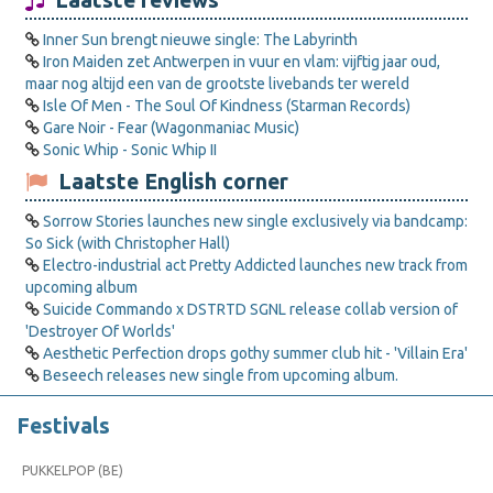
Laatste reviews
Inner Sun brengt nieuwe single: The Labyrinth
Iron Maiden zet Antwerpen in vuur en vlam: vijftig jaar oud,
maar nog altijd een van de grootste livebands ter wereld
Isle Of Men - The Soul Of Kindness (Starman Records)
Gare Noir - Fear (Wagonmaniac Music)
Sonic Whip - Sonic Whip II
Laatste English corner
Sorrow Stories launches new single exclusively via bandcamp:
So Sick (with Christopher Hall)
Electro-industrial act Pretty Addicted launches new track from
upcoming album
Suicide Commando x DSTRTD SGNL release collab version of
'Destroyer Of Worlds'
Aesthetic Perfection drops gothy summer club hit - 'Villain Era'
Beseech releases new single from upcoming album.
Festivals
PUKKELPOP (BE)