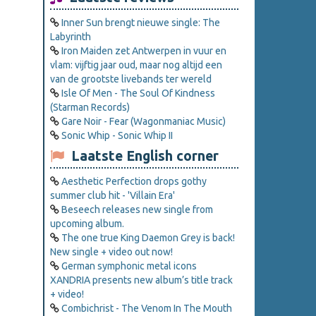
Inner Sun brengt nieuwe single: The
Labyrinth
Iron Maiden zet Antwerpen in vuur en
vlam: vijftig jaar oud, maar nog altijd een
van de grootste livebands ter wereld
Isle Of Men - The Soul Of Kindness
(Starman Records)
Gare Noir - Fear (Wagonmaniac Music)
Sonic Whip - Sonic Whip II
Laatste English corner
Aesthetic Perfection drops gothy
summer club hit - 'Villain Era'
Beseech releases new single from
upcoming album.
The one true King Daemon Grey is back!
New single + video out now!
German symphonic metal icons
XANDRIA presents new album’s title track
+ video!
Combichrist - The Venom In The Mouth