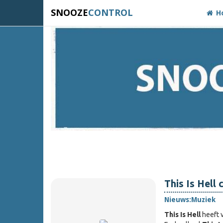
SNOOZE
CONTROL
H
This Is Hell
Nieuws:
Muziek
This Is Hell
heeft 