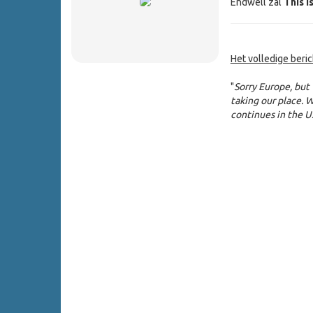
Endwell zal
This I
Het volledige beri
"
Sorry Europe, but
taking our place. 
continues in the U