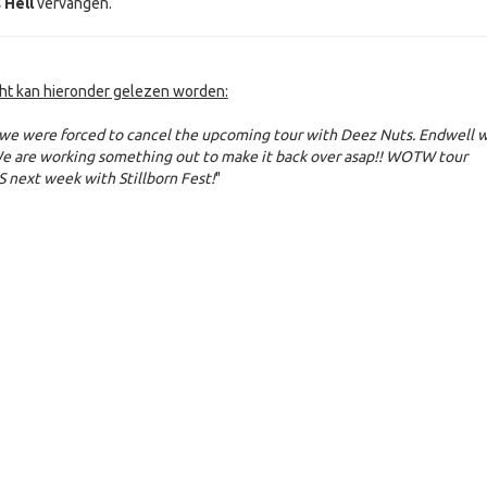
s Hell
vervangen.
cht kan hieronder gelezen worden:
 we were forced to cancel the upcoming tour with Deez Nuts. Endwell w
We are working something out to make it back over asap!! WOTW tour
S next week with Stillborn Fest!
"