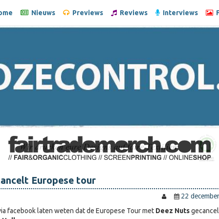
ome
Nieuws
Previews
Reviews
Interviews
F
 cancelt Europese tour
22 decembe
via facebook laten weten dat de Europese Tour met
Deez Nuts
gecanceld