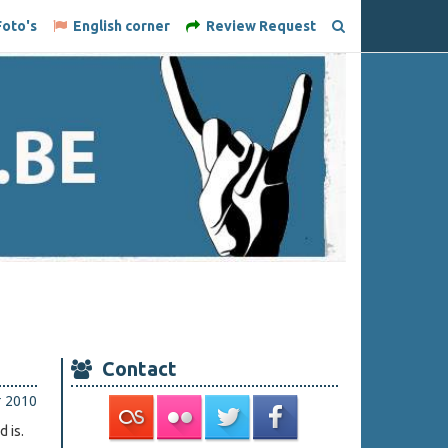
oto's
English corner
Review Request
Contact
r 2010
 is.