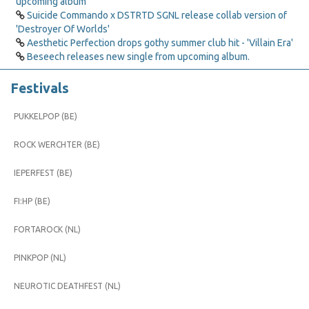
upcoming album
Suicide Commando x DSTRTD SGNL release collab version of
'Destroyer Of Worlds'
Aesthetic Perfection drops gothy summer club hit - 'Villain Era'
Beseech releases new single from upcoming album.
Festivals
PUKKELPOP (BE)
ROCK WERCHTER (BE)
IEPERFEST (BE)
FI:HP (BE)
FORTAROCK (NL)
PINKPOP (NL)
NEUROTIC DEATHFEST (NL)