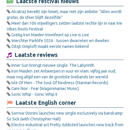
Laatste festival nieuws
Alcatraz bereikt zijn limiet, maar niet zijn ambitie: “Alles wordt
groter, de sfeer blijft dezelfde”
Meer dan 100 vrijwilligers zetten laatste rechte lijn in naar Irie
Vibes Roots Festival
Gretig Iron Maiden triomfeert op Live is Live
Werchter Parklife 2026 - tussen dwarrelen en dweilen
Oilsjt Omploft maakt eerste namen bekend
Laatste reviews
Inner Sun brengt nieuwe single: The Labyrinth
Iron Maiden zet Antwerpen in vuur en vlam: vijftig jaar oud,
maar nog altijd een van de grootste livebands ter wereld
Isle Of Men - The Soul Of Kindness (Starman Records)
Gare Noir - Fear (Wagonmaniac Music)
Sonic Whip - Sonic Whip II
Laatste English corner
Sorrow Stories launches new single exclusively via bandcamp:
So Sick (with Christopher Hall)
Electro-industrial act Pretty Addicted launches new track from