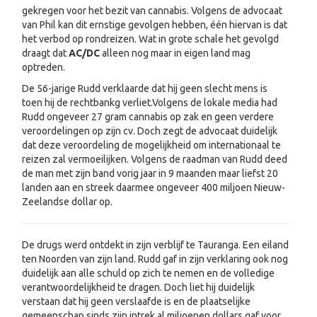
gekregen voor het bezit van cannabis. Volgens de advocaat
van Phil kan dit ernstige gevolgen hebben, één hiervan is dat
het verbod op rondreizen. Wat in grote schale het gevolgd
draagt dat
AC/DC
alleen nog maar in eigen land mag
optreden.
De 56-jarige Rudd verklaarde dat hij geen slecht mens is
toen hij de rechtbankg verliet.Volgens de lokale media had
Rudd ongeveer 27 gram cannabis op zak en geen verdere
veroordelingen op zijn cv. Doch zegt de advocaat duidelijk
dat deze veroordeling de mogelijkheid om internationaal te
reizen zal vermoeilijken. Volgens de raadman van Rudd deed
de man met zijn band vorig jaar in 9 maanden maar liefst 20
landen aan en streek daarmee ongeveer 400 miljoen Nieuw-
Zeelandse dollar op.
De drugs werd ontdekt in zijn verblijf te Tauranga. Een eiland
ten Noorden van zijn land. Rudd gaf in zijn verklaring ook nog
duidelijk aan alle schuld op zich te nemen en de volledige
verantwoordelijkheid te dragen. Doch liet hij duidelijk
verstaan dat hij geen verslaafde is en de plaatselijke
gemeenschap sinds zijn intrek al miljoenen dollars gaf voor