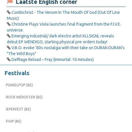
Laatste English corner
Combichrist - The Venom In The Mouth Of God (Out Of Line
Music)
Christine Plays Viola launches final fragment from the F.I.V.E.
universe.
Emerging industrial/ dark electro artist KLLSIGNL reveals
debut EP WENDIGO, starting physical pre-orders today!
V.B.O. evoke '80s nostalgia with their take on DURAN DURAN's
"The Wild Boys"
DefRage Reload – Fray (Immortal: 10 minutes)
Festivals
PUKKELPOP (BE)
ROCK WERCHTER (BE)
IEPERFEST (BE)
FI:HP (BE)