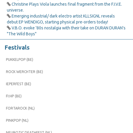
Christine Plays Viola launches final fragment from the F.I.V.E.
universe.
Emerging industrial/ dark electro artist KLLSIGNL reveals
debut EP WENDIGO, starting physical pre-orders today!
V.B.O. evoke '80s nostalgia with their take on DURAN DURAN's
"The Wild Boys"
Festivals
PUKKELPOP (BE)
ROCK WERCHTER (BE)
IEPERFEST (BE)
FI:HP (BE)
FORTAROCK (NL)
PINKPOP (NL)
NEUROTIC DEATHFEST (NL)