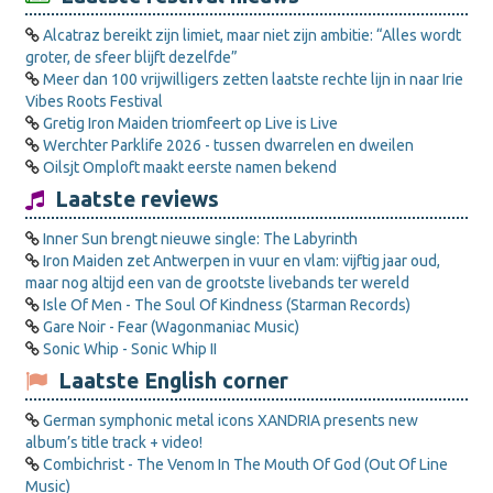
Alcatraz bereikt zijn limiet, maar niet zijn ambitie: “Alles wordt
groter, de sfeer blijft dezelfde”
Meer dan 100 vrijwilligers zetten laatste rechte lijn in naar Irie
Vibes Roots Festival
Gretig Iron Maiden triomfeert op Live is Live
Werchter Parklife 2026 - tussen dwarrelen en dweilen
Oilsjt Omploft maakt eerste namen bekend
Laatste reviews
Inner Sun brengt nieuwe single: The Labyrinth
Iron Maiden zet Antwerpen in vuur en vlam: vijftig jaar oud,
maar nog altijd een van de grootste livebands ter wereld
Isle Of Men - The Soul Of Kindness (Starman Records)
Gare Noir - Fear (Wagonmaniac Music)
Sonic Whip - Sonic Whip II
Laatste English corner
German symphonic metal icons XANDRIA presents new
album’s title track + video!
Combichrist - The Venom In The Mouth Of God (Out Of Line
Music)