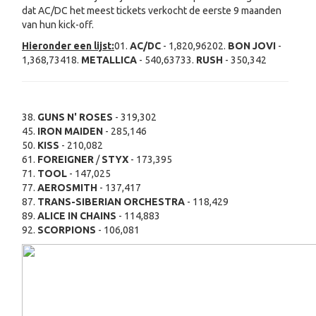
dat AC/DC het meest tickets verkocht de eerste 9 maanden
van hun kick-off.
Hieronder een lijst:
01.
AC/DC
- 1,820,96202.
BON JOVI
-
1,368,73418.
METALLICA
- 540,63733.
RUSH
- 350,342
38.
GUNS N' ROSES
- 319,302
45.
IRON MAIDEN
- 285,146
50.
KISS
- 210,082
61.
FOREIGNER
/
STYX
- 173,395
71.
TOOL
- 147,025
77.
AEROSMITH
- 137,417
87.
TRANS-SIBERIAN ORCHESTRA
- 118,429
89.
ALICE IN CHAINS
- 114,883
92.
SCORPIONS
- 106,081