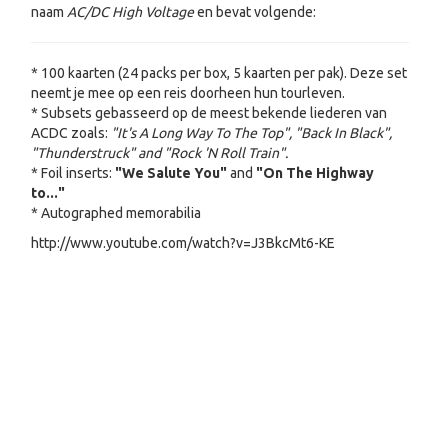
naam
AC/DC High Voltage
en bevat volgende:
* 100 kaarten (24 packs per box, 5 kaarten per pak). Deze set
neemt je mee op een reis doorheen hun tourleven.
* Subsets gebasseerd op de meest bekende liederen van
ACDC zoals:
"It's A Long Way To The Top", "Back In Black",
"Thunderstruck" and "Rock 'N Roll Train".
* Foil inserts:
"We Salute You"
and
"On The Highway
to..."
* Autographed memorabilia
http://www.youtube.com/watch?v=J3BkcMt6-KE