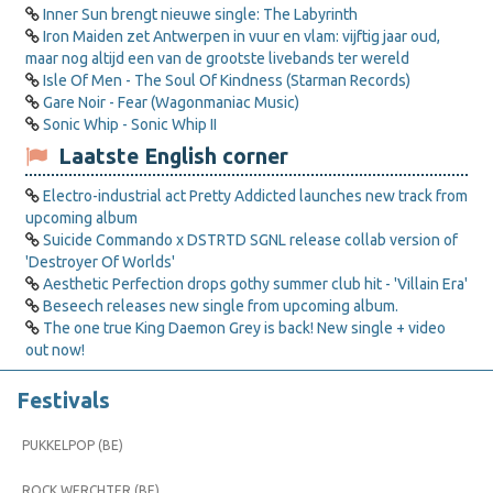
Inner Sun brengt nieuwe single: The Labyrinth
Iron Maiden zet Antwerpen in vuur en vlam: vijftig jaar oud,
maar nog altijd een van de grootste livebands ter wereld
Isle Of Men - The Soul Of Kindness (Starman Records)
Gare Noir - Fear (Wagonmaniac Music)
Sonic Whip - Sonic Whip II
Laatste English corner
Electro-industrial act Pretty Addicted launches new track from
upcoming album
Suicide Commando x DSTRTD SGNL release collab version of
'Destroyer Of Worlds'
Aesthetic Perfection drops gothy summer club hit - 'Villain Era'
Beseech releases new single from upcoming album.
The one true King Daemon Grey is back! New single + video
out now!
Festivals
PUKKELPOP (BE)
ROCK WERCHTER (BE)