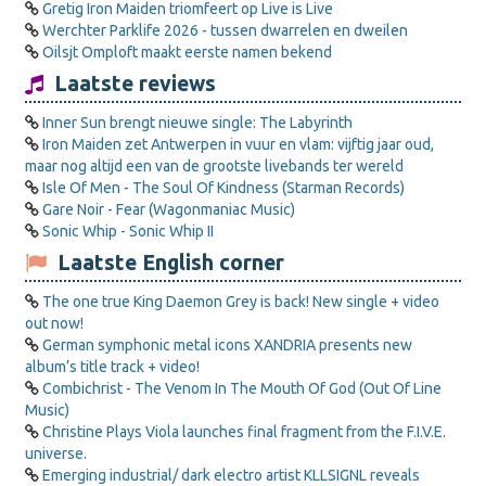
Gretig Iron Maiden triomfeert op Live is Live
Werchter Parklife 2026 - tussen dwarrelen en dweilen
Oilsjt Omploft maakt eerste namen bekend
Laatste reviews
Inner Sun brengt nieuwe single: The Labyrinth
Iron Maiden zet Antwerpen in vuur en vlam: vijftig jaar oud,
maar nog altijd een van de grootste livebands ter wereld
Isle Of Men - The Soul Of Kindness (Starman Records)
Gare Noir - Fear (Wagonmaniac Music)
Sonic Whip - Sonic Whip II
Laatste English corner
The one true King Daemon Grey is back! New single + video
out now!
German symphonic metal icons XANDRIA presents new
album’s title track + video!
Combichrist - The Venom In The Mouth Of God (Out Of Line
Music)
Christine Plays Viola launches final fragment from the F.I.V.E.
universe.
Emerging industrial/ dark electro artist KLLSIGNL reveals