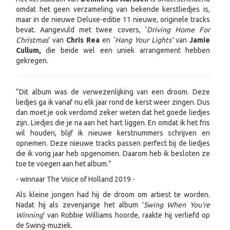
omdat het geen verzameling van bekende kerstliedjes is,
maar in de nieuwe Deluxe-editie 11 nieuwe, originele tracks
bevat. Aangevuld met twee covers, ‘
Driving Home For
Christmas
’ van
Chris Rea
en ‘
Hang Your Lights’
van
Jamie
Cullum,
die beide wel een uniek arrangement hebben
gekregen.
“Dit album was de verwezenlijking van een droom. Deze
liedjes ga ik vanaf nu elk jaar rond de kerst weer zingen. Dus
dan moet je ook verdomd zeker weten dat het goede liedjes
zijn. Liedjes die je na aan het hart liggen. En omdat ik het fris
wil houden, blijf ik nieuwe kerstnummers schrijven en
opnemen. Deze nieuwe tracks passen perfect bij de liedjes
die ik vorig jaar heb opgenomen. Daarom heb ik besloten ze
toe te voegen aan het album.”
- winnaar The Voice of Holland 2019 -
Als kleine jongen had hij de droom om artiest te worden.
Nadat hij als zevenjarige het album '
Swing When You're
Winning
' van Robbie Williams hoorde, raakte hij verliefd op
de Swing-muziek.