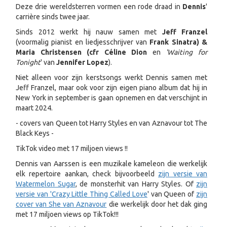
Deze drie wereldsterren vormen een rode draad in
Dennis
'
carrière sinds twee jaar.
Sinds 2012 werkt hij nauw samen met
Jeff Franzel
(voormalig pianist en liedjesschrijver van
Frank Sinatra) &
Maria Christensen (cfr Céline Dion
en
'Waiting for
Tonight
' van
Jennifer Lopez
).
Niet alleen voor zijn kerstsongs werkt Dennis samen met
Jeff Franzel, maar ook voor zijn eigen piano album dat hij in
New York in september is gaan opnemen en dat verschijnt in
maart 2024.
- covers van Queen tot Harry Styles en van Aznavour tot The
Black Keys -
TikTok video met 17 miljoen views !!
Dennis van Aarssen is een muzikale kameleon die werkelijk
elk repertoire aankan, check bijvoorbeeld
zijn versie van
Watermelon Sugar
, de monsterhit van Harry Styles. Of
zijn
versie van 'Crazy Little Thing Called Love
' van Queen of
zijn
cover van She van Aznavour
die werkelijk door het dak ging
met 17 miljoen views op TikTok!!!