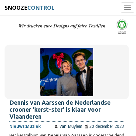
SNOOZE
CONTROL
Tog
navi
Dennis van Aarssen de Nederlandse
crooner 'kerst-ster' is klaar voor
Vlaanderen
Nieuws:
Muziek
Van Muylem
20 december 2023
Het kerstalbum van
Dennis van Aarssen
is onderscheidend