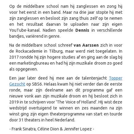
Op de middelbare school nam hij zanglessen en zong hij
voor het eerst in een band. Maar na drie jaar stopte hij met
zijn zanglessen en besloot zijn zang thuis zelf op te nemen
en het resultaat daarvan te uploaden naar zijn eigen
YouTube-kanaal. Nadien speelde
Dennis
in verschillende
bandjes, variërend in genre.
Na de middelbare school schreef
van Aarssen
zich in voor
de Rockacademie in Tilburg, maar werd niet toegelaten. In
2017 rondde hij zijn hogere studies af en ging aan de slag bij
een marketingbureau en had hij zijn muzikale droom zo goed
als opgegeven.
Een jaar later deed hij mee aan de talentenjacht
Topper
Gezocht
op SBS6. Helaas kwam hij niet verder dan de eerste
ronde, maar zijn deelname aan dit programma gaf een
nieuwe vonk aan zijn muzikale droom en hij besloot zich in
2019 in te schrijven voor 'The Voice of Holland'. HIj wist deze
wedstrijd overtuigend te winnen en zes maanden na zijn
winst ging zijn eigen theaterprogramma van start en tourde
door 31 theaters in heel Nederland.
- Frank Sinatra, Céline Dion & Jennifer Lopez -