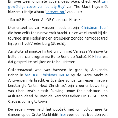
En over zéér originele covers gesproken: check echt
zijn
gewéldige cover van 'Lonely Boy'
van The Black Keys mét
blazers! Uit zijn album '
Forever You
' van 2019.
- Radio2 Bene Bene & JOE Christmas House -
Momenteel zit van Aarssen middenin zijn '
Christmas Tour
'
die hem zelfs tot in New York bracht. Deze week rondt hij die
tournee af in Nederland en afgelopen zondag namiddag trad
hij op in TivoliVredenburg (Utrecht).
Aansluitend maakte hij tijd vrij om met Vanessa Vanhove te
bellen in haar programma Bene Bene op Radio2. Klik
hier
om
dat gesprek te bekijken en te beluisteren.
Gisterenavond was van Aarssen te gast bij Alexandra
Potvin in
het JOE Christmas House
op de Grote Markt in
Antwerpen. Hij bracht er live drie songs: zijn eigen nieuwe
kerstsingle 'Untill Next Christmas', zijn crooner bewerking
van Chris Rea's classic 'Driving Home for Christmas' en
afsluiten deed hij met de kerstklassieker uit 1934 'Santa
Claus is coming to town'.
De regen weerhield het publiek niet om volop mee te
dansen op de Grote Markt (klik
hier
voor de live beelden van