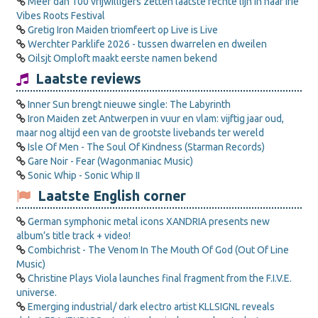
Meer dan 100 vrijwilligers zetten laatste rechte lijn in naar Irie
Vibes Roots Festival
Gretig Iron Maiden triomfeert op Live is Live
Werchter Parklife 2026 - tussen dwarrelen en dweilen
Oilsjt Omploft maakt eerste namen bekend
Laatste reviews
Inner Sun brengt nieuwe single: The Labyrinth
Iron Maiden zet Antwerpen in vuur en vlam: vijftig jaar oud,
maar nog altijd een van de grootste livebands ter wereld
Isle Of Men - The Soul Of Kindness (Starman Records)
Gare Noir - Fear (Wagonmaniac Music)
Sonic Whip - Sonic Whip II
Laatste English corner
German symphonic metal icons XANDRIA presents new
album’s title track + video!
Combichrist - The Venom In The Mouth Of God (Out Of Line
Music)
Christine Plays Viola launches final fragment from the F.I.V.E.
universe.
Emerging industrial/ dark electro artist KLLSIGNL reveals