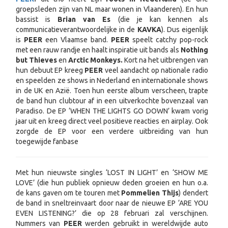
groepsleden zijn van NL maar wonen in Vlaanderen). En hun
bassist is
Brian van Es
(die je kan kennen als
communicatieverantwoordelijke in de
KAVKA
). Dus eigenlijk
is
PEER
een Vlaamse band.
PEER
speelt catchy pop-rock
met een rauw randje en haalt inspiratie uit bands als
Nothing
but Thieves
en
Arctic Monkeys.
Kort na het uitbrengen van
hun debuut EP kreeg
PEER
veel aandacht op nationale radio
en speelden ze shows in Nederland en internationale shows
in de UK en Azië. Toen hun eerste album verscheen, trapte
de band hun clubtour af in een uitverkochte bovenzaal van
Paradiso. De EP ‘WHEN THE LIGHTS GO DOWN’ kwam vorig
jaar uit en kreeg direct veel positieve reacties en airplay. Ook
zorgde de EP voor een verdere uitbreiding van hun
toegewijde fanbase
Met hun nieuwste singles ‘LOST IN LIGHT’ en ‘SHOW ME
LOVE’ (die hun publiek opnieuw deden groeien en hun o.a.
de kans gaven om te touren met
Pommelien Thijs
) dendert
de band in sneltreinvaart door naar de nieuwe EP ‘ARE YOU
EVEN LISTENING?’ die op 28 februari zal verschijnen.
Nummers van
PEER
werden gebruikt in wereldwijde auto