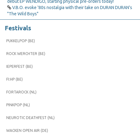
debut EP WENDIGO, starting physical pre-orders today!
V.B.O. evoke '80s nostalgia with their take on DURAN DURAN's
"The Wild Boys"
Festivals
PUKKELPOP (BE)
ROCK WERCHTER (BE)
IEPERFEST (BE)
FI:HP (BE)
FORTAROCK (NL)
PINKPOP (NL)
NEUROTIC DEATHFEST (NL)
WACKEN OPEN AIR (DE)