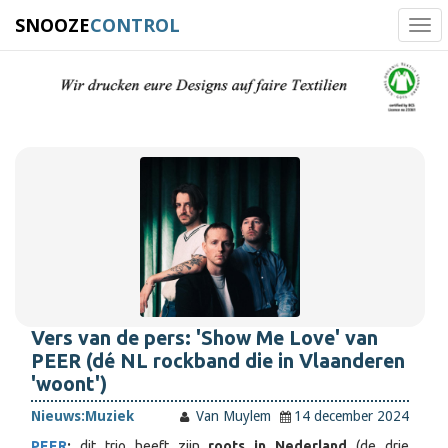
SNOOZE
CONTROL
Tog
navi
Vers van de pers: 'Show Me Love' van
PEER (dé NL rockband die in Vlaanderen
'woont')
Nieuws:
Muziek
Van Muylem
14 december 2024
PEER
:
dit trio heeft zijn
roots in Nederland
(de
drie