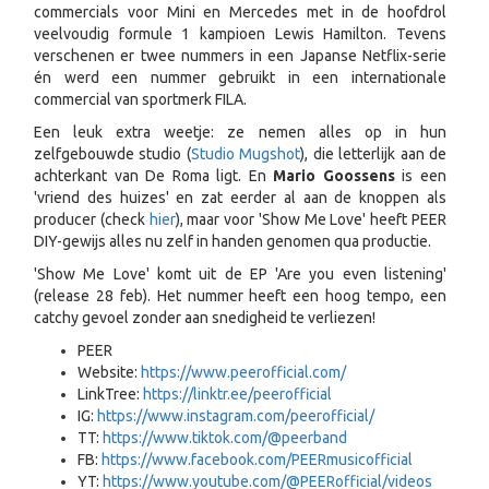
commercials voor Mini en Mercedes met in de hoofdrol
veelvoudig formule 1 kampioen Lewis Hamilton. Tevens
verschenen er twee nummers in een Japanse Netflix-serie
én werd een nummer gebruikt in een internationale
commercial van sportmerk FILA.
Een leuk extra weetje: ze nemen alles op in hun
zelfgebouwde studio (
Studio Mugshot
), die letterlijk aan de
achterkant van De Roma
ligt. En
Mario Goossens
is een
'vriend des huizes' en zat eerder al aan de knoppen als
producer (check
hier
), maar voor 'Show Me Love' heeft PEER
DIY-gewijs alles nu zelf in handen genomen qua productie.
'Show Me Love' komt uit de EP 'Are you even listening'
(release 28 feb). Het nummer heeft een hoog tempo, een
catchy gevoel zonder aan snedigheid te verliezen!
PEER
Website:
https://www.peerofficial.com/
LinkTree:
https://linktr.ee/peerofficial
IG:
https://www.instagram.com/peerofficial/
TT:
https://www.tiktok.com/@peerband
FB:
https://www.facebook.com/PEERmusicofficial
YT:
https://www.youtube.com/@PEERofficial/videos