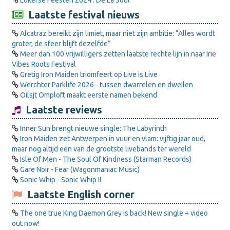
Lokerse Feesten 2024 : De La Soul
Laatste festival nieuws
Alcatraz bereikt zijn limiet, maar niet zijn ambitie: “Alles wordt
groter, de sfeer blijft dezelfde”
Meer dan 100 vrijwilligers zetten laatste rechte lijn in naar Irie
Vibes Roots Festival
Gretig Iron Maiden triomfeert op Live is Live
Werchter Parklife 2026 - tussen dwarrelen en dweilen
Oilsjt Omploft maakt eerste namen bekend
Laatste reviews
Inner Sun brengt nieuwe single: The Labyrinth
Iron Maiden zet Antwerpen in vuur en vlam: vijftig jaar oud,
maar nog altijd een van de grootste livebands ter wereld
Isle Of Men - The Soul Of Kindness (Starman Records)
Gare Noir - Fear (Wagonmaniac Music)
Sonic Whip - Sonic Whip II
Laatste English corner
The one true King Daemon Grey is back! New single + video
out now!