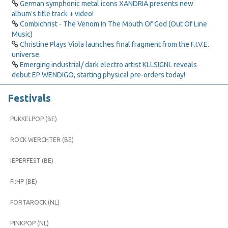
German symphonic metal icons XANDRIA presents new
album’s title track + video!
Combichrist - The Venom In The Mouth Of God (Out Of Line
Music)
Christine Plays Viola launches final fragment from the F.I.V.E.
universe.
Emerging industrial/ dark electro artist KLLSIGNL reveals
debut EP WENDIGO, starting physical pre-orders today!
Festivals
PUKKELPOP (BE)
ROCK WERCHTER (BE)
IEPERFEST (BE)
FI:HP (BE)
FORTAROCK (NL)
PINKPOP (NL)