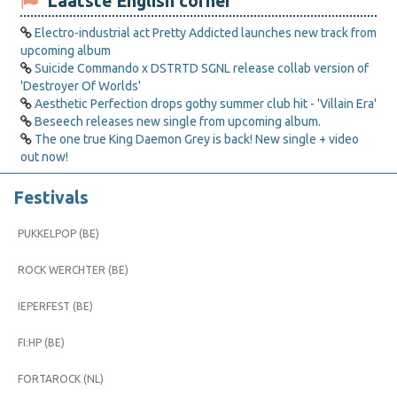
Laatste English corner
Electro-industrial act Pretty Addicted launches new track from
upcoming album
Suicide Commando x DSTRTD SGNL release collab version of
'Destroyer Of Worlds'
Aesthetic Perfection drops gothy summer club hit - 'Villain Era'
Beseech releases new single from upcoming album.
The one true King Daemon Grey is back! New single + video
out now!
Festivals
PUKKELPOP (BE)
ROCK WERCHTER (BE)
IEPERFEST (BE)
FI:HP (BE)
FORTAROCK (NL)