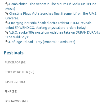
Combichrist - The Venom In The Mouth Of God (Out Of Line
Music)
Christine Plays Viola launches final fragment from the F.I.V.E.
universe.
Emerging industrial/ dark electro artist KLLSIGNL reveals
debut EP WENDIGO, starting physical pre-orders today!
V.B.O. evoke '80s nostalgia with their take on DURAN DURAN's
"The Wild Boys"
DefRage Reload – Fray (Immortal: 10 minutes)
Festivals
PUKKELPOP (BE)
ROCK WERCHTER (BE)
IEPERFEST (BE)
FI:HP (BE)
FORTAROCK (NL)