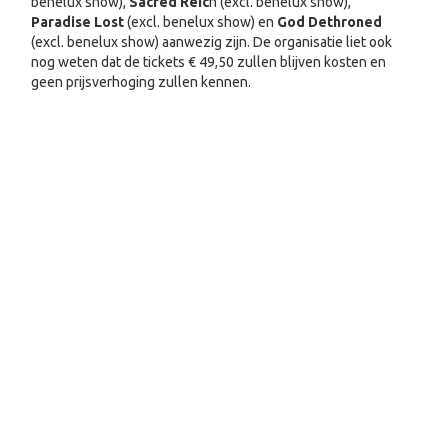
benelux show),
Sacred Reic
h (excl. benelux show),
Paradise Lost
(excl. benelux show) en
God Dethroned
(excl. benelux show) aanwezig zijn. De organisatie liet ook
nog weten dat de tickets € 49,50 zullen blijven kosten en
geen prijsverhoging zullen kennen.