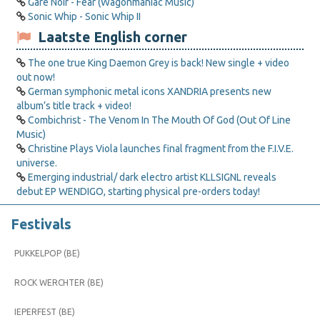
Gare Noir - Fear (Wagonmaniac Music)
Sonic Whip - Sonic Whip II
Laatste English corner
The one true King Daemon Grey is back! New single + video
out now!
German symphonic metal icons XANDRIA presents new
album’s title track + video!
Combichrist - The Venom In The Mouth Of God (Out Of Line
Music)
Christine Plays Viola launches final fragment from the F.I.V.E.
universe.
Emerging industrial/ dark electro artist KLLSIGNL reveals
debut EP WENDIGO, starting physical pre-orders today!
Festivals
PUKKELPOP (BE)
ROCK WERCHTER (BE)
IEPERFEST (BE)