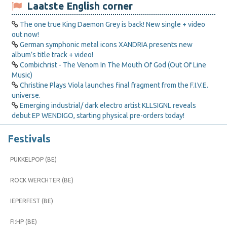
Laatste English corner
The one true King Daemon Grey is back! New single + video
out now!
German symphonic metal icons XANDRIA presents new
album’s title track + video!
Combichrist - The Venom In The Mouth Of God (Out Of Line
Music)
Christine Plays Viola launches final fragment from the F.I.V.E.
universe.
Emerging industrial/ dark electro artist KLLSIGNL reveals
debut EP WENDIGO, starting physical pre-orders today!
Festivals
PUKKELPOP (BE)
ROCK WERCHTER (BE)
IEPERFEST (BE)
FI:HP (BE)