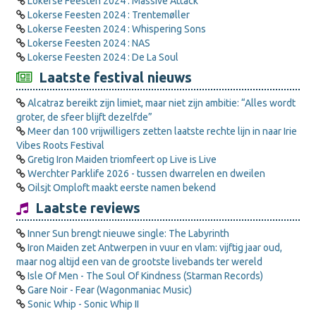
Lokerse Feesten 2024 : Massive Attack
Lokerse Feesten 2024 : Trentemøller
Lokerse Feesten 2024 : Whispering Sons
Lokerse Feesten 2024 : NAS
Lokerse Feesten 2024 : De La Soul
Laatste festival nieuws
Alcatraz bereikt zijn limiet, maar niet zijn ambitie: “Alles wordt
groter, de sfeer blijft dezelfde”
Meer dan 100 vrijwilligers zetten laatste rechte lijn in naar Irie
Vibes Roots Festival
Gretig Iron Maiden triomfeert op Live is Live
Werchter Parklife 2026 - tussen dwarrelen en dweilen
Oilsjt Omploft maakt eerste namen bekend
Laatste reviews
Inner Sun brengt nieuwe single: The Labyrinth
Iron Maiden zet Antwerpen in vuur en vlam: vijftig jaar oud,
maar nog altijd een van de grootste livebands ter wereld
Isle Of Men - The Soul Of Kindness (Starman Records)
Gare Noir - Fear (Wagonmaniac Music)
Sonic Whip - Sonic Whip II