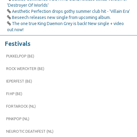
'Destroyer Of Worlds'
Aesthetic Perfection drops gothy summer club hit - 'Villain Era'
Beseech releases new single from upcoming album.
The one true King Daemon Grey is back! New single + video
out now!
Festivals
PUKKELPOP (BE)
ROCK WERCHTER (BE)
IEPERFEST (BE)
FI:HP (BE)
FORTAROCK (NL)
PINKPOP (NL)
NEUROTIC DEATHFEST (NL)