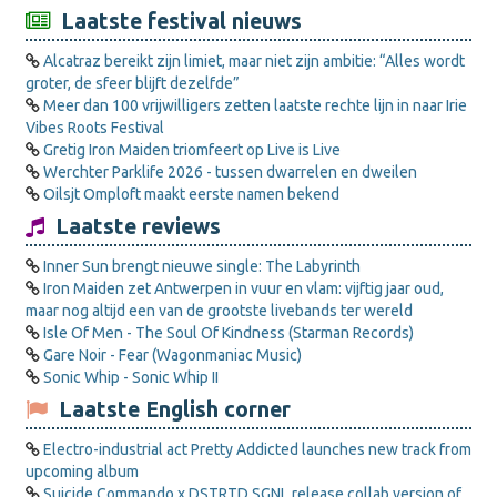
Laatste festival nieuws
Alcatraz bereikt zijn limiet, maar niet zijn ambitie: “Alles wordt
groter, de sfeer blijft dezelfde”
Meer dan 100 vrijwilligers zetten laatste rechte lijn in naar Irie
Vibes Roots Festival
Gretig Iron Maiden triomfeert op Live is Live
Werchter Parklife 2026 - tussen dwarrelen en dweilen
Oilsjt Omploft maakt eerste namen bekend
Laatste reviews
Inner Sun brengt nieuwe single: The Labyrinth
Iron Maiden zet Antwerpen in vuur en vlam: vijftig jaar oud,
maar nog altijd een van de grootste livebands ter wereld
Isle Of Men - The Soul Of Kindness (Starman Records)
Gare Noir - Fear (Wagonmaniac Music)
Sonic Whip - Sonic Whip II
Laatste English corner
Electro-industrial act Pretty Addicted launches new track from
upcoming album
Suicide Commando x DSTRTD SGNL release collab version of