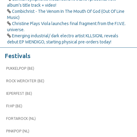
album’s title track + video!
Combichrist - The Venom In The Mouth Of God (Out Of Line
Music)
Christine Plays Viola launches final fragment from the F.I.V.E.
universe.
Emerging industrial/ dark electro artist KLLSIGNL reveals
debut EP WENDIGO, starting physical pre-orders today!
Festivals
PUKKELPOP (BE)
ROCK WERCHTER (BE)
IEPERFEST (BE)
FI:HP (BE)
FORTAROCK (NL)
PINKPOP (NL)