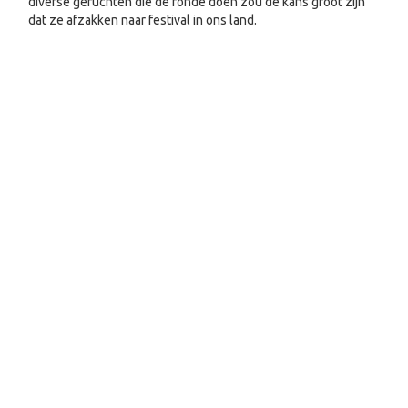
diverse geruchten die de ronde doen zou de kans groot zijn
dat ze afzakken naar festival in ons land.