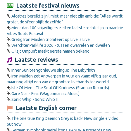
Laatste festival nieuws
Alcatraz bereikt zijn limiet, maar niet zijn ambitie: “Alles wordt
groter, de sfeer blijft dezelfde”
Meer dan 100 vrijwilligers zetten laatste rechte lijn in naar Irie
Vibes Roots Festival
Gretig Iron Maiden triomfeert op Live is Live
Werchter Parklife 2026 - tussen dwarrelen en dweilen
Oilsjt Omploft maakt eerste namen bekend
Laatste reviews
Inner Sun brengt nieuwe single: The Labyrinth
Iron Maiden zet Antwerpen in vuur en vlam: vijftig jaar oud,
maar nog altijd een van de grootste livebands ter wereld
Isle Of Men - The Soul Of Kindness (Starman Records)
Gare Noir - Fear (Wagonmaniac Music)
Sonic Whip - Sonic Whip II
Laatste English corner
The one true King Daemon Grey is back! New single + video
out now!
German symphonic metal icons XANDRIA presents new