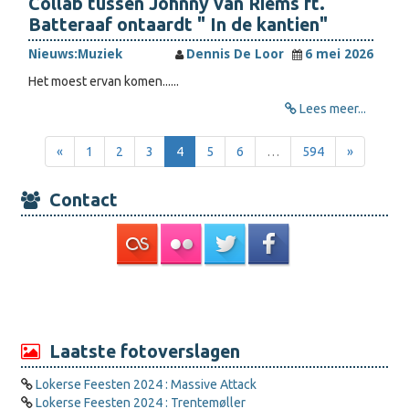
Collab tussen Johnny van Riems ft.
Batteraaf ontaardt " In de kantien"
Nieuws:
Muziek
Dennis De Loor
6 mei 2026
Het moest ervan komen......
Lees meer...
«
1
2
3
4
5
6
…
594
»
Contact
Laatste fotoverslagen
Lokerse Feesten 2024 : Massive Attack
Lokerse Feesten 2024 : Trentemøller