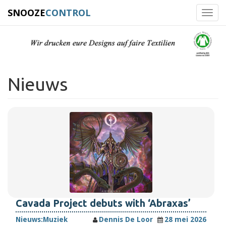
SNOOZE
CONTROL
Toggl
navig
Nieuws
Cavada Project debuts with ‘Abraxas’
Nieuws:
Muziek
Dennis De Loor
28 mei 2026