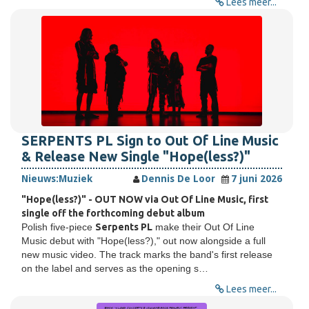
Lees meer...
SERPENTS PL Sign to Out Of Line Music
& Release New Single "Hope(less?)"
Nieuws:
Muziek
Dennis De Loor
7 juni 2026
"Hope(less?)" - OUT NOW via Out Of Line Music, first
single off the forthcoming debut album
Polish five-piece
Serpents PL
make their Out Of Line
Music debut with "Hope(less?)," out now alongside a full
new music video. The track marks the band's first release
on the label and serves as the opening s…
Lees meer...