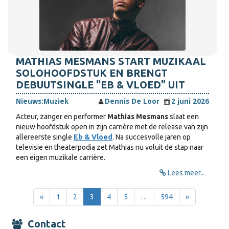
MATHIAS MESMANS START MUZIKAAL
SOLOHOOFDSTUK EN BRENGT
DEBUUTSINGLE "EB & VLOED" UIT
Nieuws:
Muziek
Dennis De Loor
2 juni 2026
Acteur, zanger en performer
Mathias Mesmans
slaat een
nieuw hoofdstuk open in zijn carrière met de release van zijn
allereerste single
Eb & Vloed
. Na succesvolle jaren op
televisie en theaterpodia zet Mathias nu voluit de stap naar
een eigen muzikale carrière.
Lees meer...
«
1
2
3
4
5
…
594
»
Contact