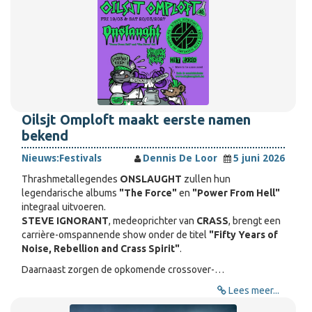
Oilsjt Omploft maakt eerste namen
bekend
Nieuws:
Festivals
Dennis De Loor
5 juni 2026
Thrashmetallegendes
ONSLAUGHT
zullen hun
legendarische albums
"The Force"
en
"Power From Hell"
integraal uitvoeren.
STEVE IGNORANT
, medeoprichter van
CRASS
, brengt een
carrière-omspannende show onder de titel
"Fifty Years of
Noise, Rebellion and Crass Spirit"
.
Daarnaast zorgen de opkomende crossover-…
Lees meer...