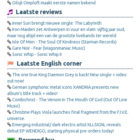
Oilsjt Omploft maakt eerste namen bekend
Laatste reviews
Inner Sun brengt nieuwe single: The Labyrinth
Iron Maiden zet Antwerpen in vuur en vlam: vijftig jaar oud,
maar nog altijd een van de grootste livebands ter wereld
Isle Of Men - The Soul Of Kindness (Starman Records)
Gare Noir - Fear (Wagonmaniac Music)
Sonic Whip - Sonic Whip II
Laatste English corner
The one true King Daemon Grey is back! New single + video
out now!
German symphonic metal icons XANDRIA presents new
album’s title track + video!
Combichrist - The Venom In The Mouth Of God (Out Of Line
Music)
Christine Plays Viola launches final fragment from the F.I.V.E.
universe.
Emerging industrial/ dark electro artist KLLSIGNL reveals
debut EP WENDIGO, starting physical pre-orders today!