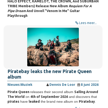
HALO EFFECT, KAMELOT, THE CROWN, And SUBURBAN
TRIBE Members) Release New Album
Requiem For A
Pipe Dream
And Unveil "Venom In Me" Guitar
Playthrough
Lees meer...
Piratebay leaks the new Pirate Queen
album
Nieuws:
Muziek
Dennis De Loor
8 juni 2026
Pirate Queen
releases their second album
Sailing Around
The World
on
4th of September 2026
and discovers that
pirates
have
leaked
the brand new album on
Piratebay
.