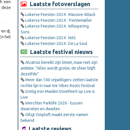
ch een
Laatste fotoverslagen
r deze
Lokerse Feesten 2024 : Massive Attack
Lokerse Feesten 2024 : Trentemøller
Lokerse Feesten 2024 : Whispering
en dj.
Sons
 En het
Lokerse Feesten 2024 : NAS
Lokerse Feesten 2024 : De La Soul
Laatste festival nieuws
Alcatraz bereikt zijn limiet, maar niet zijn
ambitie: “Alles wordt groter, de sfeer blijft
dezelfde”
Meer dan 100 vrijwilligers zetten laatste
rechte lijn in naar Irie Vibes Roots Festival
Gretig Iron Maiden triomfeert op Live is
Live
Werchter Parklife 2026 - tussen
dwarrelen en dweilen
Oilsjt Omploft maakt eerste namen
bekend
Laatste reviews