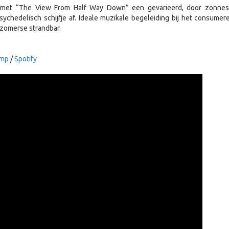
 met “The View From Half Way Down” een gevarieerd, door zonnes
sychedelisch schijfje af. Ideale muzikale begeleiding bij het consumer
 zomerse strandbar.
amp
/
Spotify