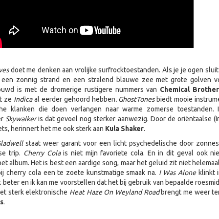
ves
doet me denken aan vrolijke surfrocktoestanden. Als je je ogen sluit 
 een zonnig strand en een stralend blauwe zee met grote golven v
rouwd is met de dromerige rustigere nummers van
Chemical
Brother
t ze
Indica
al eerder gehoord hebben
.
Ghost
Tones
biedt mooie instrum
sche klanken die doen verlangen naar warme zomerse toestanden. 
er
Skywalker
is dat gevoel nog sterker aanwezig. Door de oriëntaalse (I
ets, herinnert het me ook sterk aan
Kula
Shaker
.
ladwell
staat weer garant voor een licht psychedelische door zonnes
e trip.
Cherry Cola
is niet mijn favoriete cola. En in dit geval ook nie
et album. Het is best een aardige song, maar het geluid zit niet helemaa
bij cherry cola een te zoete kunstmatige smaak na.
I Was
Alone
klinkt 
 beter en ik kan me voorstellen dat het bij gebruik van bepaalde roesmi
Het sterk elektronische
Heat Haze On
Weyland
Road
brengt me weer ter
s
.