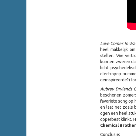
Love
Comes
In Wa
heel makkelijk om
stellen. Wie vert
kunnen zweren da
licht psychedeli
electropop-numm
geïnspireerde?) to
Aubrey
Drylands
G
beschenen zomers
favoriete song op h
en laat net zoals 
ogen een heel stuk
opperbest klinkt. 
Chemical
Brother
Conclusie: