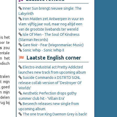
Inner Sun brengt nieuwe single: The
Labyrinth
Iron Maiden zet Antwerpen in vuur en
vlam: vijftig jaar oud, maar nog altijd een
van de grootste livebands ter wereld
Isle Of Men - The Soul Of Kindness
is het
(Starman Records)
oor te
Gare Noir - Fear (Wagonmaniac Music)
s
zou
Sonic Whip - Sonic Whip II
entale
Laatste English corner
In het
ndisch
Electro-industrial act Pretty Addicted
launches new track from upcoming album
tralen
Suicide Commando x DSTRTD SGNL
t mijn
release collab version of 'Destroyer Of
l goed
Worlds'
in mijn
Aesthetic Perfection drops gothy
ddelen
summer club hit - 'Villain Era'
ug bij
Beseech releases new single from
upcoming album.
The one true King Daemon Grey is back!