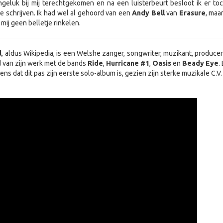
ngeluk bij mij terechtgekomen en na een luisterbeurt besloot ik er to
te schrijven. Ik had wel al gehoord van een
Andy Bell
van
Erasure
, maa
j mij geen belletje rinkelen.
l
, aldus Wikipedia, is een Welshe zanger, songwriter, muzikant, producer 
nd van zijn werk met de bands
Ride
,
Hurricane
#1
,
Oasis
en
Beady
Eye
.
ns dat dit pas zijn eerste solo-album is, gezien zijn sterke muzikale C.V.