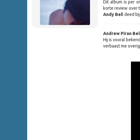
Dit album is per o
korte review over 
Andy Bel
l deed bi
Andrew
Piran
Bel
Hij is vooral beke
verbaast me overige