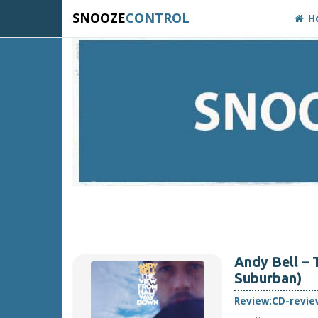
SNOOZE
CONTROL
H
Andy Bell – 
Suburban)
Review:
CD-revie