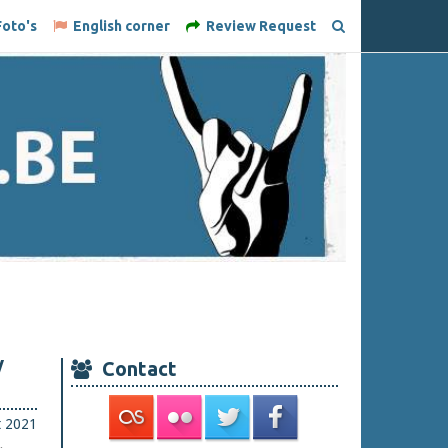
oto's
English corner
Review Request
/
Contact
t 2021