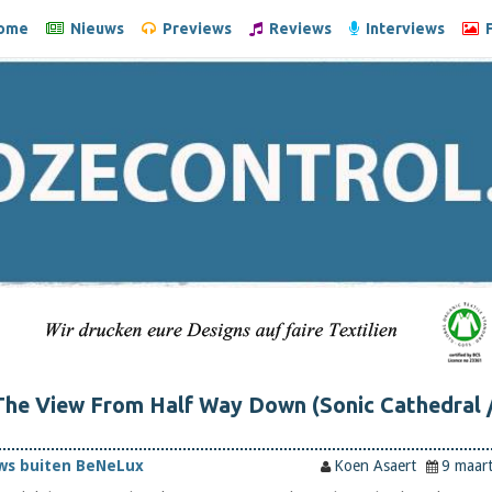
ome
Nieuws
Previews
Reviews
Interviews
F
The View From Half Way Down (Sonic Cathedral 
ws buiten BeNeLux
Koen Asaert
9 maar