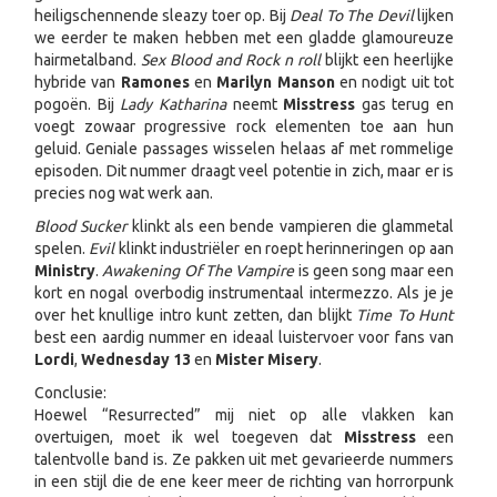
heiligschennende sleazy toer op. Bij
Deal To The Devil
lijken
we eerder te maken hebben met een gladde glamoureuze
hairmetalband.
Sex Blood and Rock n roll
blijkt een heerlijke
hybride van
Ramones
en
Marilyn Manson
en nodigt uit tot
pogoën. Bij
Lady Katharina
neemt
Misstress
gas terug en
voegt zowaar progressive rock elementen toe aan hun
geluid. Geniale passages wisselen helaas af met rommelige
episoden. Dit nummer draagt veel potentie in zich, maar er is
precies nog wat werk aan.
Blood Sucker
klinkt als een bende vampieren die glammetal
spelen.
Evil
klinkt industriëler en roept herinneringen op aan
Ministry
.
Awakening Of The Vampire
is geen song maar een
kort en nogal overbodig instrumentaal intermezzo. Als je je
over het knullige intro kunt zetten, dan blijkt
Time To Hunt
best een aardig nummer en ideaal luistervoer voor fans van
Lordi
,
Wednesday 13
en
Mister Misery
.
Conclusie:
Hoewel “Resurrected” mij niet op alle vlakken kan
overtuigen, moet ik wel toegeven dat
Misstress
een
talentvolle band is. Ze pakken uit met gevarieerde nummers
in een stijl die de ene keer meer de richting van horrorpunk