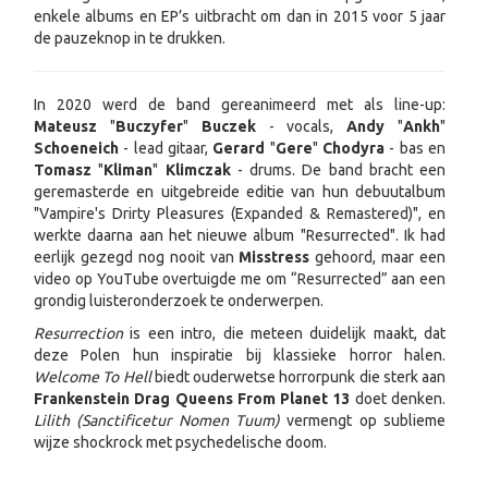
enkele albums en EP’s uitbracht om dan in 2015 voor 5 jaar
de pauzeknop in te drukken.
In 2020 werd de band gereanimeerd met als line-up:
Mateusz
"
Buczyfer
"
Buczek
- vocals,
Andy
"
Ankh
"
Schoeneich
- lead gitaar,
Gerard
"
Gere
"
Chodyra
- bas en
Tomasz
"
Kliman
"
Klimczak
- drums. De band bracht een
geremasterde en uitgebreide editie van hun debuutalbum
"Vampire's Drirty Pleasures (Expanded & Remastered)", en
werkte daarna aan het nieuwe album "Resurrected". Ik had
eerlijk gezegd nog nooit van
Misstress
gehoord, maar een
video op YouTube overtuigde me om “Resurrected” aan een
grondig luisteronderzoek te onderwerpen.
Resurrection
is een intro, die meteen duidelijk maakt, dat
deze Polen hun inspiratie bij klassieke horror halen.
Welcome To Hell
biedt ouderwetse horrorpunk die sterk aan
Frankenstein Drag Queens From Planet 13
doet denken.
Lilith (Sanctificetur Nomen Tuum)
vermengt op sublieme
wijze shockrock met psychedelische doom.