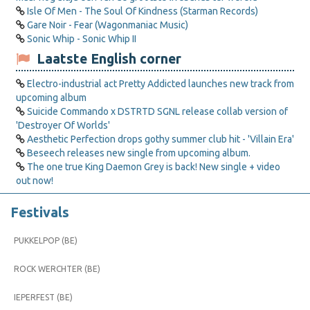
Isle Of Men - The Soul Of Kindness (Starman Records)
Gare Noir - Fear (Wagonmaniac Music)
Sonic Whip - Sonic Whip II
Laatste English corner
Electro-industrial act Pretty Addicted launches new track from
upcoming album
Suicide Commando x DSTRTD SGNL release collab version of
'Destroyer Of Worlds'
Aesthetic Perfection drops gothy summer club hit - 'Villain Era'
Beseech releases new single from upcoming album.
The one true King Daemon Grey is back! New single + video
out now!
Festivals
PUKKELPOP (BE)
ROCK WERCHTER (BE)
IEPERFEST (BE)