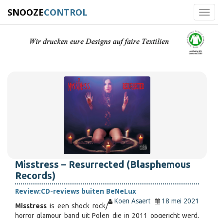
SNOOZE
CONTROL
Tog
navi
Misstress – Resurrected (Blasphemous
Records)
Review:
CD-reviews buiten BeNeLux
Koen Asaert
18 mei 2021
Misstress
is een shock rock/
horror glamour band uit Polen die in 2011 opgericht werd,