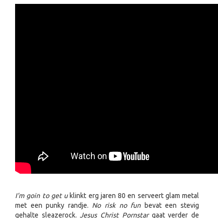
I’m goin to get u
klinkt erg jaren 80 en serveert glam metal
met een punky randje.
No risk no fun
bevat een stevig
gehalte sleazerock.
Jesus Christ Pornstar
gaat verder de