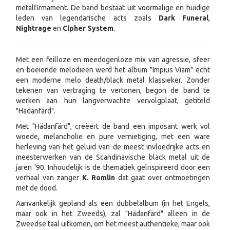
metalfirmament. De band bestaat uit voormalige en huidige
leden van legendarische acts zoals
Dark Funeral
,
Nightrage
en
Cipher System
.
Met een feilloze en meedogenloze mix van agressie, sfeer
en boeiende melodieën werd het album "Impius Viam" echt
een moderne melo death/black metal klassieker. Zonder
tekenen van vertraging te vertonen, begon de band te
werken aan hun langverwachte vervolgplaat, getiteld
"Hädanfärd".
Met "Hädanfärd", creëert de band een imposant werk vol
woede, melancholie en pure vernietiging, met een ware
herleving van het geluid van de meest invloedrijke acts en
meesterwerken van de Scandinavische black metal uit de
jaren '90. Inhoudelijk is de thematiek geïnspireerd door een
verhaal van zanger
K. Romlin
dat gaat over ontmoetingen
met de dood.
Aanvankelijk gepland als een dubbelalbum (in het Engels,
maar ook in het Zweeds), zal "Hädanfärd" alleen in de
Zweedse taal uitkomen, om het meest authentieke, maar ook