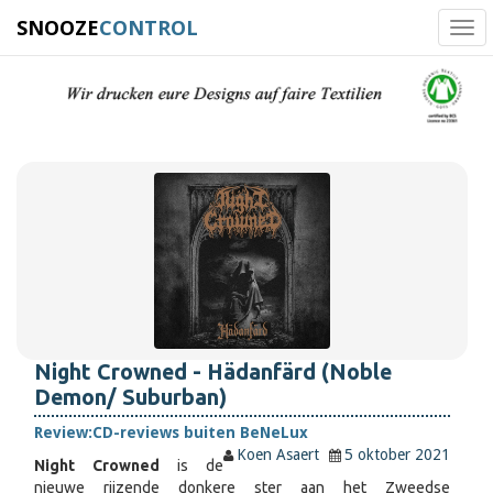
SNOOZE
CONTROL
Tog
navi
Night Crowned - Hädanfärd (Noble
Demon/ Suburban)
Review:
CD-reviews buiten BeNeLux
Koen Asaert
5 oktober 2021
Night Crowned
is de
nieuwe rijzende donkere ster aan het Zweedse