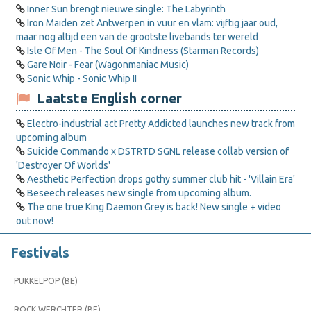
Inner Sun brengt nieuwe single: The Labyrinth
Iron Maiden zet Antwerpen in vuur en vlam: vijftig jaar oud,
maar nog altijd een van de grootste livebands ter wereld
Isle Of Men - The Soul Of Kindness (Starman Records)
Gare Noir - Fear (Wagonmaniac Music)
Sonic Whip - Sonic Whip II
Laatste English corner
Electro-industrial act Pretty Addicted launches new track from
upcoming album
Suicide Commando x DSTRTD SGNL release collab version of
'Destroyer Of Worlds'
Aesthetic Perfection drops gothy summer club hit - 'Villain Era'
Beseech releases new single from upcoming album.
The one true King Daemon Grey is back! New single + video
out now!
Festivals
PUKKELPOP (BE)
ROCK WERCHTER (BE)