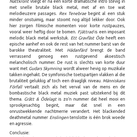
Nattkrönt
vliegt er na een korte dramatische intro stevig in
met snelle brutale black metal, met af en toe wat
melodieuzere passages.
Rex Tenebrae
begint al een stuk
minder onstuimig, maar stoomt nog altijd lekker door. Ook
hier zorgen filmische momenten voor korte rustpauzes,
vooral weer heftig door te bomen.
Fjättrad
is een imposant
melodic black metal werkstuk.
Ett Gravfäst Öde
heeft een
epische aanhef en ook de rest van het nummer barst van de
barokke theatraliteit. Met
Hädanfärd
brengt de band
verrassend genoeg een rustgevend akoestisch
melancholisch nummer. De rust is slechts van korte duur
want met
Gudars Skymning
wordt alweer hevig op muzikale
takken ingehakt. De symfonische toetspartijen vlakken al die
brutaliteit gelukkig af toch een draaglijk niveau.
Människans
Förfall
vertaalt zich als het verval van de mens en de
bombastische black metal muziek past uitstekend bij dit
thema.
Grått & Ödelagt
is zo’n nummer dat heel mooi en
sprookjesachtig begint, maar dat snel in een
onrustwekkende nachtmerrie verandert. Het blackended
deathmetal nummer
Enslingen
tenslotte is één brok woede
en agressie.
Conclusie: