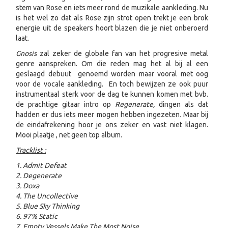
stem van Rose en iets meer rond de muzikale aankleding. Nu
is het wel zo dat als Rose zijn strot open trekt je een brok
energie uit de speakers hoort blazen die je niet onberoerd
laat.
Gnosis
zal zeker de globale fan van het progresive metal
genre aanspreken. Om die reden mag het al bij al een
geslaagd debuut genoemd worden maar vooral met oog
voor de vocale aankleding. En toch bewijzen ze ook puur
instrumentaal sterk voor de dag te kunnen komen met bvb.
de prachtige gitaar intro op
Regenerate,
dingen als dat
hadden er dus iets meer mogen hebben ingezeten
.
Maar bij
de eindafrekening hoor je ons zeker en vast niet klagen.
Mooi plaatje , net geen top album.
Tracklist :
1. Admit Defeat
2. Degenerate
3. Doxa
4. The Uncollective
5. Blue Sky Thinking
6. 97% Static
7. Empty Vessels Make The Most Noise