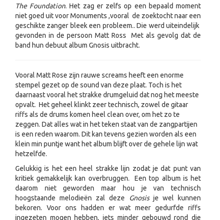
The Foundation
. Het zag er zelfs op een bepaald moment
niet goed uit voor Monuments ,vooral de zoektocht naar een
geschikte zanger bleek een probleem.. Die werd uiteindelijk
gevonden in de persoon Matt Ross Met als gevolg dat de
band hun debuut album Gnosis uitbracht.
Vooral Matt Rose zijn rauwe screams heeft een enorme
stempel gezet op de sound van deze plaat. Toch is het
daarnaast vooral het strakke drumgeluid dat nog het meeste
opvalt. Het geheel klinkt zeer technisch, zowel de gitaar
riffs als de drums komen heel clean over, om het zo te
zeggen. Dat alles wat in het teken staat van de zangpartijen
is een reden waarom. Dit kan tevens gezien worden als een
klein min puntje want het album blijft over de gehele lijn wat
hetzelfde.
Gelukkig is het een heel strakke lijn zodat je dat punt van
kritiek gemakkelijk kan overbruggen. Een top album is het
daarom niet geworden maar hou je van technisch
hoogstaande melodieën zal deze
Gnosis
je wel kunnen
bekoren. Voor ons hadden er wat meer gedurfde riffs
ingezeten mogen hebben, iets minder gebouwd rond die