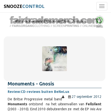
SNOOZE
CONTROL
Toggl
navig
Monuments - Gnosis
Review:
CD-reviews buiten BeNeLux
27 september 2012
De Britse Progressive metal band
Monuments
ontstond na het uiteenvallen van
Fellsilent
(2003 - 2010). Eind 2010 debuteerden ze met de EP
We Are