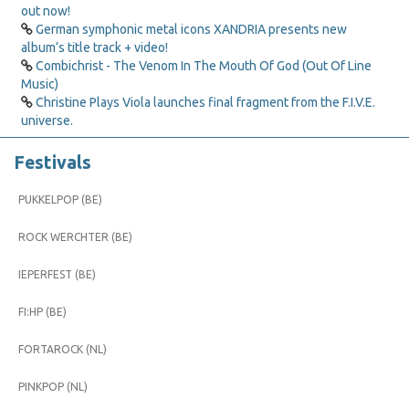
out now!
German symphonic metal icons XANDRIA presents new
album’s title track + video!
Combichrist - The Venom In The Mouth Of God (Out Of Line
Music)
Christine Plays Viola launches final fragment from the F.I.V.E.
universe.
Festivals
PUKKELPOP (BE)
ROCK WERCHTER (BE)
IEPERFEST (BE)
FI:HP (BE)
FORTAROCK (NL)
PINKPOP (NL)