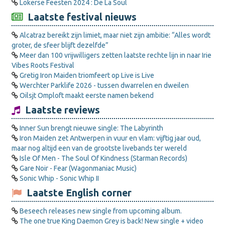
Lokerse Feesten 2024 : De La Soul
Laatste festival nieuws
Alcatraz bereikt zijn limiet, maar niet zijn ambitie: “Alles wordt
groter, de sfeer blijft dezelfde”
Meer dan 100 vrijwilligers zetten laatste rechte lijn in naar Irie
Vibes Roots Festival
Gretig Iron Maiden triomfeert op Live is Live
Werchter Parklife 2026 - tussen dwarrelen en dweilen
Oilsjt Omploft maakt eerste namen bekend
Laatste reviews
Inner Sun brengt nieuwe single: The Labyrinth
Iron Maiden zet Antwerpen in vuur en vlam: vijftig jaar oud,
maar nog altijd een van de grootste livebands ter wereld
Isle Of Men - The Soul Of Kindness (Starman Records)
Gare Noir - Fear (Wagonmaniac Music)
Sonic Whip - Sonic Whip II
Laatste English corner
Beseech releases new single from upcoming album.
The one true King Daemon Grey is back! New single + video