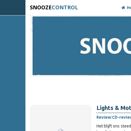
SNOOZE
CONTROL
H
Lights & Mot
Review:
CD-revie
Het blijft ons ste