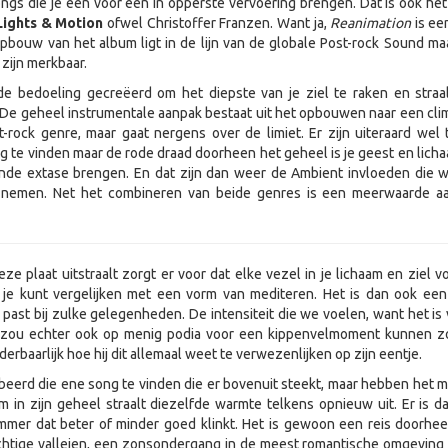
ongs die je één voor één in opperste vervoering brengen. Dat is ook het
ights & Motion
ofwel Christoffer Franzen. Want ja,
Reanimation
is ee
pbouw van het album ligt in de lijn van de globale Post-rock Sound ma
zijn merkbaar.
de bedoeling gecreëerd om het diepste van je ziel te raken en straa
t. De geheel instrumentale aanpak bestaat uit het opbouwen naar een cli
-rock genre, maar gaat nergens over de limiet. Er zijn uiteraard wel
ug te vinden maar de rode draad doorheen het geheel is je geest en licha
nde extase brengen. En dat zijn dan weer de Ambient invloeden die 
nemen. Net het combineren van beide genres is een meerwaarde a
eze plaat uitstraalt zorgt er voor dat elke vezel in je lichaam en ziel v
t je kunt vergelijken met een vorm van mediteren. Het is dan ook een
 past bij zulke gelegenheden. De intensiteit die we voelen, want het is 
 zou echter ook op menig podia voor een kippenvelmoment kunnen z
erbaarlijk hoe hij dit allemaal weet te verwezenlijken op zijn eentje.
erd die ene song te vinden die er bovenuit steekt, maar hebben het 
 in zijn geheel straalt diezelfde warmte telkens opnieuw uit. Er is d
mmer dat beter of minder goed klinkt. Het is gewoon een reis doorhe
chtige valleien, een zonsondergang in de meest romantische omgeving 