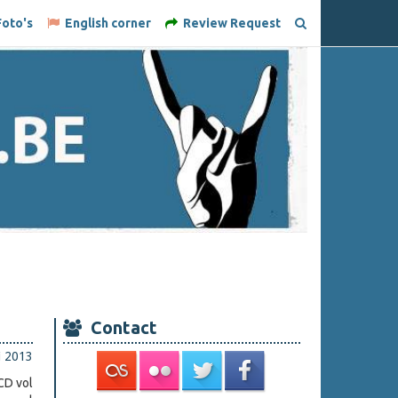
oto's
English corner
Review Request
Contact
i 2013
CD vol