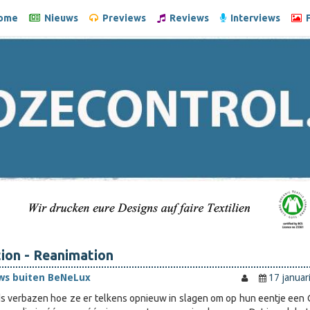
ome
Nieuws
Previews
Reviews
Interviews
F
ion - Reanimation
ws buiten BeNeLux
17 januar
eds verbazen hoe ze er telkens opnieuw in slagen om op hun eentje een 