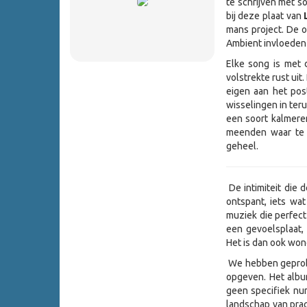
te schrijven met s
bij deze plaat van
L
mans project. De o
Ambient invloeden 
Elke song is met 
volstrekte rust ui
eigen aan het post
wisselingen in ter
een soort kalmere
meenden waar te 
geheel.
De intimiteit die d
ontspant, iets wa
muziek die perfect
een gevoelsplaat,
Het is dan ook wond
We hebben geprobe
opgeven. Het album
geen specifiek nu
landschap van pra