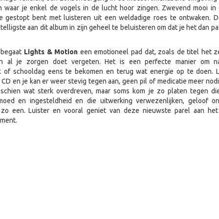
n waar je enkel de vogels in de lucht hoor zingen. Zwevend mooi in 
e gestopt bent met luisteren uit een weldadige roes te ontwaken. 
elligste aan dit album in zijn geheel te beluisteren om dat je het dan p
begaat
Lights & Motion
een emotioneel pad dat, zoals de titel het ze
n al je zorgen doet vergeten. Het is een perfecte manier om 
 of schooldag eens te bekomen en terug wat energie op te doen. L
D en je kan er weer stevig tegen aan, geen pil of medicatie meer nodi
isschien wat sterk overdreven, maar soms kom je zo platen tegen di
ed en ingesteldheid en die uitwerking verwezenlijken, geloof ons
 zo een. Luister en vooral geniet van deze nieuwste parel aan het
ament.