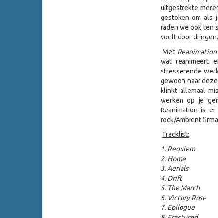
uitgestrekte mere
gestoken om als j
raden we ook ten st
voelt door dringen.
Met
Reanimation
wat reanimeert e
stresserende werk
gewoon naar deze C
klinkt allemaal m
werken op je gemo
Reanimation is er
rock/Ambient firm
Tracklist:
1. Requiem
2. Home
3. Aerials
4. Drift
5. The March
6. Victory Rose
7. Epilogue
8. Fractured