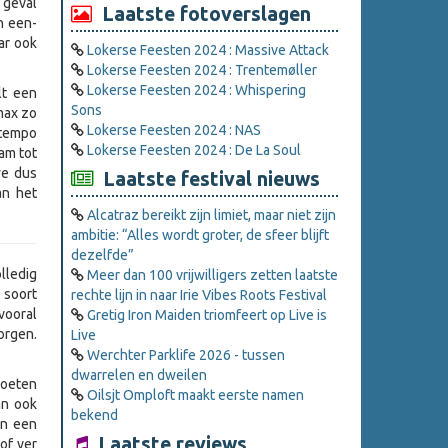
 geval
Laatste fotoverslagen
n een-
ar ook
Lokerse Feesten 2024 : Massive Attack
Lokerse Feesten 2024 : Trentemøller
Lokerse Feesten 2024 : Whispering
lt een
Sons
max zo
Lokerse Feesten 2024 : NAS
 tempo
Lokerse Feesten 2024 : De La Soul
am tot
we dus
Laatste festival nieuws
an het
Alcatraz bereikt zijn limiet, maar niet zijn
ambitie: “Alles wordt groter, de sfeer blijft
dezelfde”
olledig
Meer dan 100 vrijwilligers zetten laatste
 soort
rechte lijn in naar Irie Vibes Roots Festival
vooral
Gretig Iron Maiden triomfeert op Live is
orgen.
Live
Werchter Parklife 2026 - tussen
dwarrelen en dweilen
moeten
Oilsjt Omploft maakt eerste namen
an ook
bekend
en een
Laatste reviews
of ver