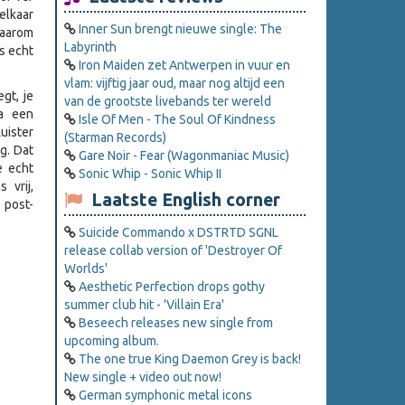
elkaar
Inner Sun brengt nieuwe single: The
Daarom
Labyrinth
as echt
Iron Maiden zet Antwerpen in vuur en
vlam: vijftig jaar oud, maar nog altijd een
gt, je
van de grootste livebands ter wereld
na een
Isle Of Men - The Soul Of Kindness
uister
(Starman Records)
g. Dat
Gare Noir - Fear (Wagonmaniac Music)
e echt
Sonic Whip - Sonic Whip II
 vrij,
Laatste English corner
 post-
Suicide Commando x DSTRTD SGNL
release collab version of 'Destroyer Of
Worlds'
Aesthetic Perfection drops gothy
summer club hit - 'Villain Era'
Beseech releases new single from
upcoming album.
The one true King Daemon Grey is back!
New single + video out now!
German symphonic metal icons