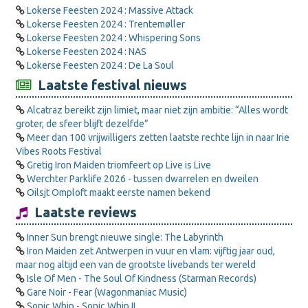
Lokerse Feesten 2024 : Massive Attack
Lokerse Feesten 2024 : Trentemøller
Lokerse Feesten 2024 : Whispering Sons
Lokerse Feesten 2024 : NAS
Lokerse Feesten 2024 : De La Soul
Laatste festival nieuws
Alcatraz bereikt zijn limiet, maar niet zijn ambitie: “Alles wordt
groter, de sfeer blijft dezelfde”
Meer dan 100 vrijwilligers zetten laatste rechte lijn in naar Irie
Vibes Roots Festival
Gretig Iron Maiden triomfeert op Live is Live
Werchter Parklife 2026 - tussen dwarrelen en dweilen
Oilsjt Omploft maakt eerste namen bekend
Laatste reviews
Inner Sun brengt nieuwe single: The Labyrinth
Iron Maiden zet Antwerpen in vuur en vlam: vijftig jaar oud,
maar nog altijd een van de grootste livebands ter wereld
Isle Of Men - The Soul Of Kindness (Starman Records)
Gare Noir - Fear (Wagonmaniac Music)
Sonic Whip - Sonic Whip II