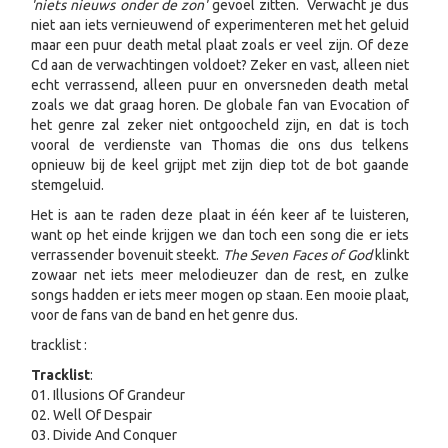
'niets nieuws onder de zon'
gevoel zitten. Verwacht je dus
niet aan iets vernieuwend of experimenteren met het geluid
maar een puur death metal plaat zoals er veel zijn. Of deze
Cd aan de verwachtingen voldoet? Zeker en vast, alleen niet
echt verrassend, alleen puur en onversneden death metal
zoals we dat graag horen. De globale fan van Evocation of
het genre zal zeker niet ontgoocheld zijn, en dat is toch
vooral de verdienste van Thomas die ons dus telkens
opnieuw bij de keel grijpt met zijn diep tot de bot gaande
stemgeluid.
Het is aan te raden deze plaat in één keer af te luisteren,
want op het einde krijgen we dan toch een song die er iets
verrassender bovenuit steekt.
The Seven Faces of God
klinkt
zowaar net iets meer melodieuzer dan de rest, en zulke
songs hadden er iets meer mogen op staan. Een mooie plaat,
voor de fans van de band en het genre dus.
tracklist :
Tracklist
:
01. Illusions Of Grandeur
02. Well Of Despair
03. Divide And Conquer