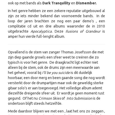
ook op met bands als
Dark Tranquility
en
Dismember.
In het genre hebben ze een zekere reputatie uitgebouwd al
zijn ze iets minder bekend dan voornoemde bands. In de
loop der jaren brachten ze nog een paar demo's , een
complitatie cd uit en drie albums waaronder de in 2010
uitgebrachte
Apocalyptica.
Deze
Ilusions of Grandeur
is
amper hun vierde full-lenght album.
Opvallend is de stem van zanger Thomas Josefsson die met
zijn diep gaande growls een sfeer weet te creëren die zo
typisch is voor het genre. De draagkracht ligt echter niet
alleen bij de stem, ook de drums zijn een meerwaarde aan
het geheel, vooral bij
I'll be you suicide
is dit duidelijk
hoorbaar, een door merg en been gaande song die nog wordt
versterkt door de drumpartijen maar ook de geweldig sterke
gitaar solo's er aan toegevoegd. Het volledige album ademt
diezelfde dreigende sfeer uit. Er wordt je geen moment rust
gegund. Of het nu
Crimson Skies
of
Into Submission
is de
ondertoon blijft steeds hetzelfde.
Mede daardoor blijven we met een , laat het ons zo zeggen ,