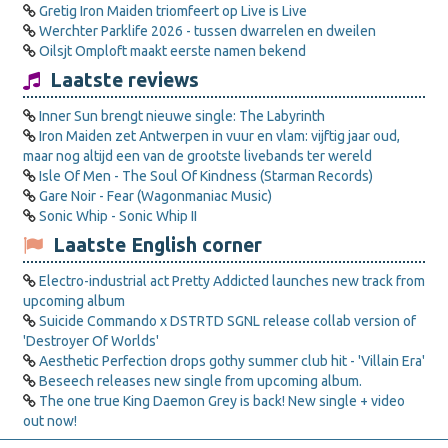
Gretig Iron Maiden triomfeert op Live is Live
Werchter Parklife 2026 - tussen dwarrelen en dweilen
Oilsjt Omploft maakt eerste namen bekend
Laatste reviews
Inner Sun brengt nieuwe single: The Labyrinth
Iron Maiden zet Antwerpen in vuur en vlam: vijftig jaar oud,
maar nog altijd een van de grootste livebands ter wereld
Isle Of Men - The Soul Of Kindness (Starman Records)
Gare Noir - Fear (Wagonmaniac Music)
Sonic Whip - Sonic Whip II
Laatste English corner
Electro-industrial act Pretty Addicted launches new track from
upcoming album
Suicide Commando x DSTRTD SGNL release collab version of
'Destroyer Of Worlds'
Aesthetic Perfection drops gothy summer club hit - 'Villain Era'
Beseech releases new single from upcoming album.
The one true King Daemon Grey is back! New single + video
out now!