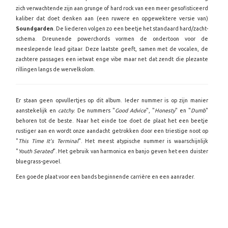
zich verwachtende zijn aan grunge of hard rock van een meer gesofisticeerd
kaliber dat doet denken aan (een ruwere en opgewektere versie van)
Soundgarden
. De liederen volgen zo een beetje het standaard hard/zacht-
schema. Dreunende powerchords vormen de ondertoon voor de
meeslepende lead gitaar. Deze laatste geeft, samen met de vocalen, de
zachtere passages een ietwat enge vibe maar net dat zendt die plezante
rillingen langs de wervelkolom.
Er staan geen opvullertjes op dit album. Ieder nummer is op zijn manier
aanstekelijk en
catchy
. De nummers "
Good Advice
", "
Honesty
" en "
Dumb
"
behoren tot de beste. Naar het einde toe doet de plaat het een beetje
rustiger aan en wordt onze aandacht getrokken door een triestige noot op
"
This Time It's Terminal
". Het meest atypische nummer is waarschijnlijk
"
Youth Serated
". Het gebruik van harmonica en banjo geven het een duister
bluegrass-gevoel.
Een goede plaat voor een bands beginnende carrière en een aanrader.