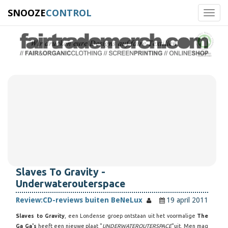
SNOOZE
CONTROL
Toggl
navig
Slaves To Gravity -
Underwaterouterspace
Review:
CD-reviews buiten BeNeLux
19 april 2011
Slaves to Gravity
, een Londense groep ontstaan uit het voormalige
The
Ga Ga's
heeft een nieuwe plaat "
UNDERWATEROUTERSPACE
"uit. Men mag