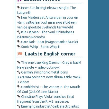
Inner Sun brengt nieuwe single: The
Labyrinth
Iron Maiden zet Antwerpen in vuur en
vlam: vijftig jaar oud, maar nog altijd een
van de grootste livebands ter wereld
Isle Of Men - The Soul Of Kindness
(Starman Records)
Gare Noir - Fear (Wagonmaniac Music)
Sonic Whip - Sonic Whip II
Laatste English corner
The one true King Daemon Grey is back!
New single + video out now!
German symphonic metal icons
XANDRIA presents new album’s title track
+ video!
Combichrist - The Venom In The Mouth
Of God (Out Of Line Music)
Christine Plays Viola launches final
fragment from the F.I.V.E. universe.
Emerging industrial/ dark electro artist