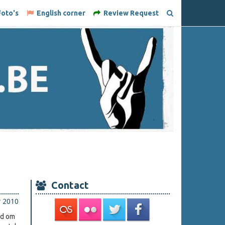
oto's
English corner
Review Request
Contact
r 2010
nd om