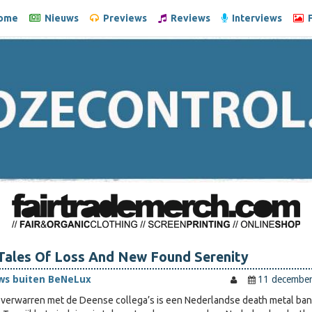
ome
Nieuws
Previews
Reviews
Interviews
F
 Tales Of Loss And New Found Serenity
ws buiten BeNeLux
11 decembe
te verwarren met de Deense collega’s is een Nederlandse death metal ba