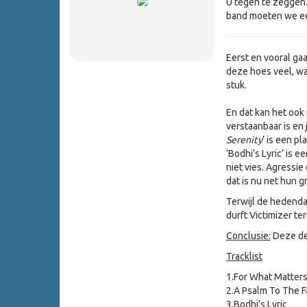
U tegen te zeggen.
band moeten we ee
Eerst en vooral ga
deze hoes veel, wa
stuk.
En dat kan het ook 
verstaanbaar is en 
Serenity
’ is een p
‘Bodhi’s Lyric’ is 
niet vies. Agressie
dat is nu net hun g
Terwijl de hedendaa
durft Victimizer te
Conclusie:
Deze dea
Tracklist
1.
For What Matter
2.
A Psalm To The F
3.
Bodhi's Lyric