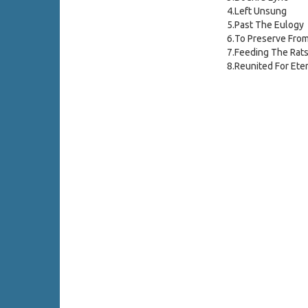
4.
Left Unsung
5.
Past The Eulogy
6.
To Preserve From
7.
Feeding The Rat
8.
Reunited For Eter