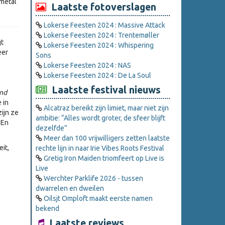
 metal
Laatste fotoverslagen
Lokerse Feesten 2024 : Massive Attack
Lokerse Feesten 2024 : Trentemøller
gt
Lokerse Feesten 2024 : Whispering
eer
Sons
Lokerse Feesten 2024 : NAS
Lokerse Feesten 2024 : De La Soul
Laatste festival nieuws
und
 in
Alcatraz bereikt zijn limiet, maar niet zijn
ijn ze
ambitie: “Alles wordt groter, de sfeer blijft
. En
dezelfde”
Meer dan 100 vrijwilligers zetten laatste
it,
rechte lijn in naar Irie Vibes Roots Festival
Gretig Iron Maiden triomfeert op Live is
Live
Werchter Parklife 2026 - tussen
dwarrelen en dweilen
Oilsjt Omploft maakt eerste namen
bekend
Laatste reviews