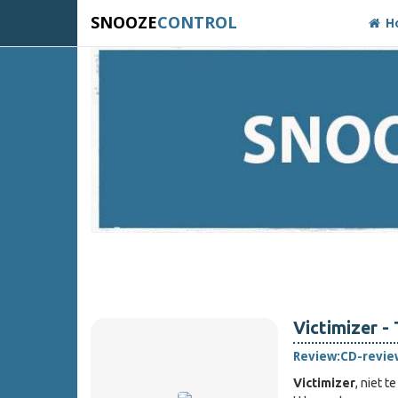
SNOOZE
CONTROL
H
Victimizer -
Review:
CD-revie
Victimizer
, niet 