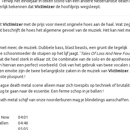
 Terwijl het eindejaar in teken stond van een andere Nederlandse death
rlijk bekennen dat
Victimizer
de hoofdprijs wegsleept.
at
Victimizer
met de prijs voor meest originele hoes aan de haal. Wat ze
t beschrijft de hoes het algemene gevoel van de muziek. Het kan niet m
niet meer, de muziek. Dubbele bass, blast beasts, een grunt die tegelijk
je schoonmoeder de stuipen op het lijf jaagt. ‘
Tales Of Loss And New Fo
laat die heel sterk in elkaar zit. De combinatie van de solo en de apotheose
een hiervan een perfect voorbeeld. Ook van het gebruik van twee vocalen z
 en emotie zijn de twee belangrijkste zaken in de muziek van
Victimizer
rote pluspunt !
gse death metal scene alleen maar zich toespits op techniek of brutalite
rug te gaan naar de essentie. Een ferme schop in je ballen !
th metal schijf van onze noorderburen mag je blindelings aanschaffen.
s Now
04:01
allen
04:46
05:05