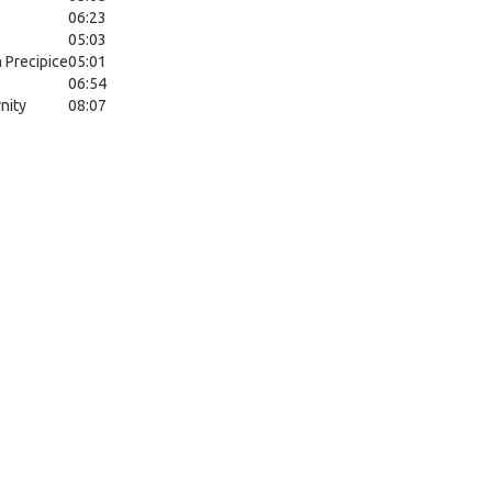
06:23
05:03
 Precipice
05:01
s
06:54
nity
08:07