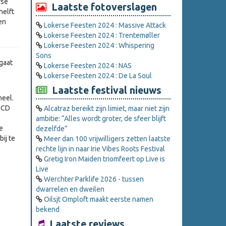
rse
Laatste fotoverslagen
helft
en
Lokerse Feesten 2024 : Massive Attack
Lokerse Feesten 2024 : Trentemøller
Lokerse Feesten 2024 : Whispering
Sons
gaat
Lokerse Feesten 2024 : NAS
Lokerse Feesten 2024 : De La Soul
Laatste festival nieuws
heel.
e CD
Alcatraz bereikt zijn limiet, maar niet zijn
ambitie: “Alles wordt groter, de sfeer blijft
te
dezelfde”
ij te
Meer dan 100 vrijwilligers zetten laatste
rechte lijn in naar Irie Vibes Roots Festival
Gretig Iron Maiden triomfeert op Live is
Live
Werchter Parklife 2026 - tussen
dwarrelen en dweilen
Oilsjt Omploft maakt eerste namen
bekend
Laatste reviews