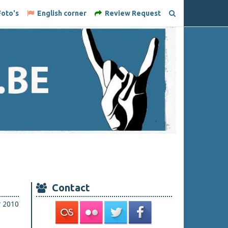
oto's
English corner
Review Request
Contact
r 2010