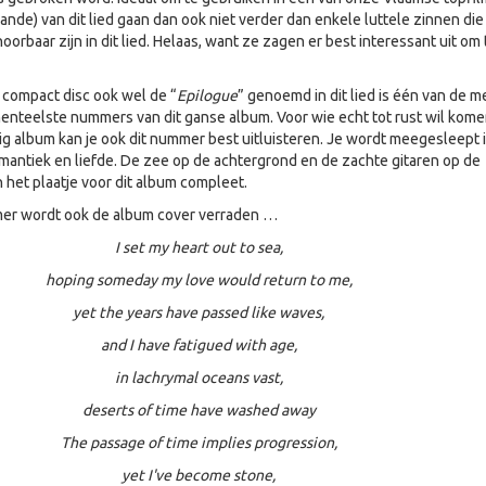
aande) van dit lied gaan dan ook niet verder dan enkele luttele zinnen die
oorbaar zijn in dit lied. Helaas, want ze zagen er best interessant uit om 
e compact disc ook wel de “
Epilogue
” genoemd in dit lied is één van de m
enteelste nummers van dit ganse album. Voor wie echt tot rust wil kom
g album kan je ook dit nummer best uitluisteren. Je wordt meegesleept 
omantiek en liefde. De zee op de achtergrond en de zachte gitaren op de
het plaatje voor dit album compleet.
mmer wordt ook de album cover verraden …
I set my heart out to sea,
hoping someday my love would return to me,
yet the years have passed like waves,
and I have fatigued with age,
in lachrymal oceans vast,
deserts of time have washed away
The passage of time implies progression,
yet I've become stone,