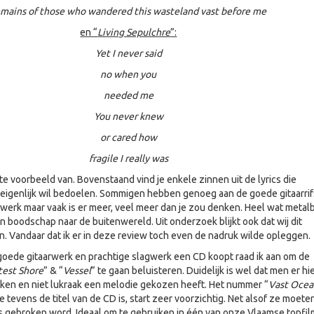
emains of those who wandered this wasteland vast before me
en “
Living Sepulchre
”:
Yet I never said
no when you
needed me
You never knew
or cared how
fragile I really was
cte voorbeeld van. Bovenstaand vind je enkele zinnen uit de lyrics die
eigenlijk wil bedoelen. Sommigen hebben genoeg aan de goede gitaarrif
werk maar vaak is er meer, veel meer dan je zou denken. Heel wat metal
n boodschap naar de buitenwereld. Uit onderzoek blijkt ook dat wij dit
Vandaar dat ik er in deze review toch even de nadruk wilde opleggen.
goede gitaarwerk en prachtige slagwerk een CD koopt raad ik aan om de
test Shore
” & “
Vessel
” te gaan beluisteren. Duidelijk is wel dat men er hi
ken en niet lukraak een melodie gekozen heeft. Het nummer “
Vast Ocea
 tevens de titel van de CD is, start zeer voorzichtig. Net alsof ze moete
es gebroken word. Ideaal om te gebruiken in één van onze Vlaamse topfil