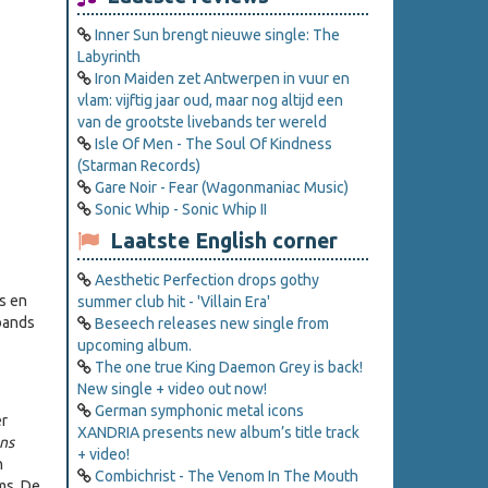
Inner Sun brengt nieuwe single: The
Labyrinth
Iron Maiden zet Antwerpen in vuur en
vlam: vijftig jaar oud, maar nog altijd een
van de grootste livebands ter wereld
Isle Of Men - The Soul Of Kindness
(Starman Records)
Gare Noir - Fear (Wagonmaniac Music)
Sonic Whip - Sonic Whip II
Laatste English corner
Aesthetic Perfection drops gothy
s en
summer club hit - 'Villain Era'
bands
Beseech releases new single from
upcoming album.
The one true King Daemon Grey is back!
New single + video out now!
German symphonic metal icons
er
XANDRIA presents new album’s title track
ns
+ video!
n
Combichrist - The Venom In The Mouth
ms. De