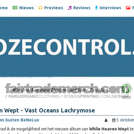
ome
Nieuws
Previews
Reviews
Interviews
F
n Wept - Vast Oceans Lachrymose
ws buiten BeNeLux
5 oktobe
 had ik de mogelijkheid om het nieuwe album van
While Heaven Wept
te