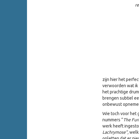
r
zijn hier het perfe
verwoorden wat ik 
het prachtige drum
brengen subtiel ee
onbewust opnemen. 
Wie toch voor het 
nummers “
The Fur
werk heeft ingesto
Lachrymose”,
welke
opletten dat er ni