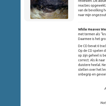
reviewen. Dit album
reacties opgewekt.
van de bevolking h
naar mijn ongezout
While Heaven We
met termen als “kra
Daarmee is het gro
De CD bevat 6 trac
Op de CD spelen de
op zijn geheel is 
correct. Als ik naar
duistere heelal. Ne
stellen over het l
onbegrip en gevoel
A
Not