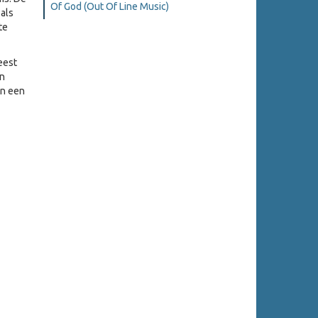
Of God (Out Of Line Music)
 als
te
eest
en
in een