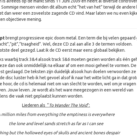
 is alreeds op de markt sinds 11 Juni 2009 en heeft al diversie controve
 Sommige mensen vinden dit album echt “het van het” terwijl de andere 
et dan weer een zoveelste zagende CD vind. Maar laten we nu even kijk
en objectieve mening.
pt
brengt progressieve epic doom metal. Een term die bij velen gepaard 
cht”,”pit”,”traagheid”. Wel, deze CD zal aan alle 3 de termen voldoen.
otste deel gezegd. Laat ik de CD eerst maar eens globaal bekijken.
ks waarbij track 3&4 alsook track 5&6 moeten gezien worden als één ge
ze dan ook onmiddellijk na elkaar af om een mooi geheel te vormen. D
best geslaagd. De teksten zijn duidelijk alsook hun doelen verwoorden ze
 de disc luister heb ik het gevoel alsof ik naar het witte licht ga in dat gro
e hoor, de cd is helemaal niet om van slecht te worden, wel om je vragen b
even. Jouw leven. Je wordt als het ware meegezogen in een wereld van
ens die vaak niet geplaatst kunnen worden.
Liederen als “
To Wander The Void
”:
 million miles from everything the emptiness is everywhere
the lone and level sands stretch as far as I can see
hing but the hollowed eyes of skulls and ancient bones despair