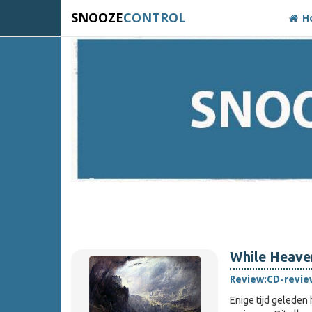
SNOOZE
CONTROL
H
While Heave
Review:
CD-revie
Enige tijd geleden