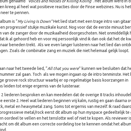
lbum genaamd “
Voices and Noises of Killing Koling
”. Het album werd in 
n kreeg al heel wat positieve reacties door de Finse webzines. Nu is he
 neer te pennen.
album is “
My Living Is Down”
Het lied start met een trage intro van gitaar
en progressief stukje muzikale kunst. Nog voor dat de eerste minuut ber
 van de zanger door de muzikaalheid doorgeschoten. Niet onmiddellijk 
at ik al gehoord heb en voor mij persoonlijk vind ik dan ook dat het de kwa
 naar beneden trekt. Als we even langer luisteren naar het lied dan ontd
gen. Zoals de combinatie zang en muziek die niet helemaal gelijk loopt.
an naar het tweede lied, “
All that you were
” kunnen we besluiten dat h
 nummer zal gaan. Toch als we mogen ingaan op de intro tenminste. Het 
ige groove rock structuur waarbij er op regelmatige basis koorzangen in
s leiden tot enige ergernis van de luisteraar.
e 2 liederen besproken en kan meedelen dat de overige 8 tracks inhoudel
de eerste 2. Heel wat liederen beginnen vrij kalm, rustig en gaan daarna o
ck, metal en heavymetal zang. Soms tot ergernis van mezelf. Ik raad daa
 progressieve metal/rock eerst dit album op hun myspace gedeeltelijk te
en oordeel te vellen en het tenslotte wel of niet te kopen. Als reviewer i
cht om dit album een correcte oordeling toe te kennen omdat het album
ind.