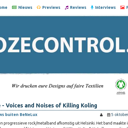
ome
Nieuws
Previews
Reviews
Interviews
F
 - Voices and Noises of Killing Koling
ws buiten BeNeLux
5 oktobe
en progressieve rock/metalband afkomstig uit Helsinki. Het band maakte 