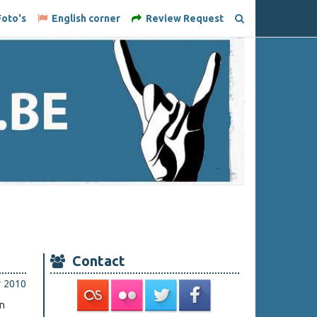
oto's
English corner
Review Request
Contact
r 2010
in