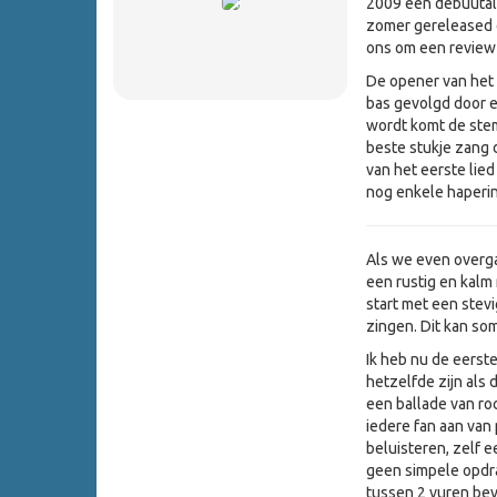
2009 een debuuta
zomer gereleased e
ons om een review
De opener van het 
bas gevolgd door e
wordt komt de stem
beste stukje zang d
van het eerste lied
nog enkele haperin
Als we even overga
een rustig en kalm
start met een stev
zingen. Dit kan som
Ik heb nu de eerst
hetzelfde zijn als 
een ballade van ro
iedere fan aan van
beluisteren, zelf e
geen simpele opdra
tussen 2 vuren bev