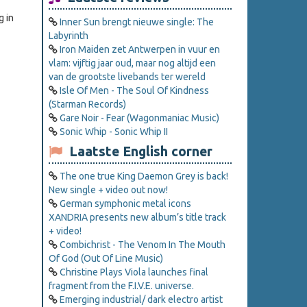
g in
Inner Sun brengt nieuwe single: The
Labyrinth
Iron Maiden zet Antwerpen in vuur en
vlam: vijftig jaar oud, maar nog altijd een
van de grootste livebands ter wereld
Isle Of Men - The Soul Of Kindness
(Starman Records)
Gare Noir - Fear (Wagonmaniac Music)
Sonic Whip - Sonic Whip II
Laatste English corner
The one true King Daemon Grey is back!
New single + video out now!
German symphonic metal icons
XANDRIA presents new album’s title track
+ video!
Combichrist - The Venom In The Mouth
Of God (Out Of Line Music)
Christine Plays Viola launches final
fragment from the F.I.V.E. universe.
Emerging industrial/ dark electro artist