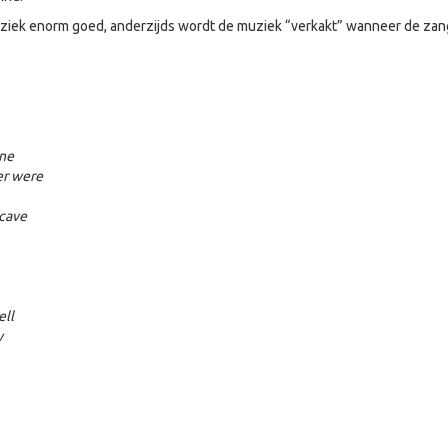
uziek enorm goed, anderzijds wordt de muziek “verkakt” wanneer de zan
one
er were
 cave
ell
y