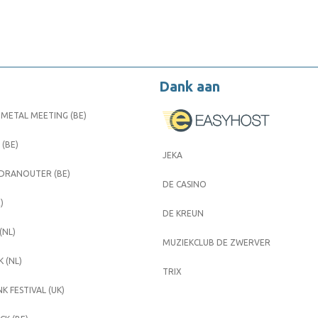
Dank aan
METAL MEETING (BE)
 (BE)
JEKA
 DRANOUTER (BE)
DE CASINO
)
DE KREUN
(NL)
MUZIEKCLUB DE ZWERVER
 (NL)
TRIX
K FESTIVAL (UK)