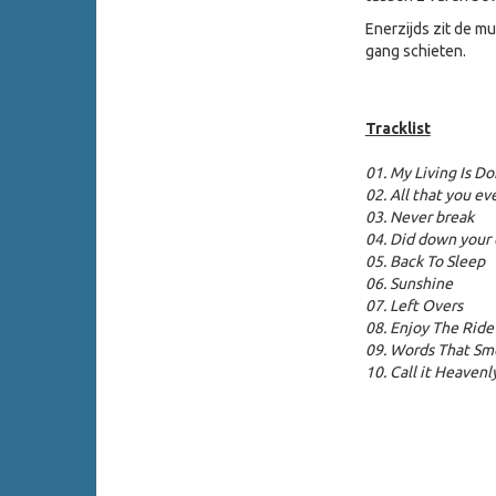
Enerzijds zit de m
gang schieten.
Tracklist
01. My Living Is D
02. All that you ev
03. Never break
04. Did down your
05. Back To Sleep
06. Sunshine
07. Left Overs
08. Enjoy The Ride
09. Words That Sm
10. Call it Heavenl