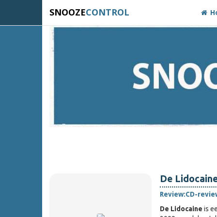
SNOOZE
CONTROL
H
De Lidocaine
Review:
CD-revie
De Lidocaine
is e