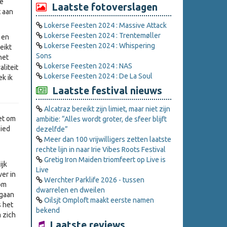
de
Laatste fotoverslagen
t aan
Lokerse Feesten 2024 : Massive Attack
Lokerse Feesten 2024 : Trentemøller
 en
Lokerse Feesten 2024 : Whispering
eikt
Sons
het
Lokerse Feesten 2024 : NAS
liteit
Lokerse Feesten 2024 : De La Soul
ek ik
Laatste festival nieuws
Alcatraz bereikt zijn limiet, maar niet zijn
et om
ambitie: “Alles wordt groter, de sfeer blijft
lied
dezelfde”
Meer dan 100 vrijwilligers zetten laatste
rechte lijn in naar Irie Vibes Roots Festival
Gretig Iron Maiden triomfeert op Live is
ijk
Live
ver in
Werchter Parklife 2026 - tussen
rom
dwarrelen en dweilen
 gaan
Oilsjt Omploft maakt eerste namen
s het
bekend
 zich
Laatste reviews