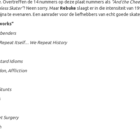
e. Overtreffen de 14 nummers op deze plaat nummers als
“And the Chee
less Skater”
? Neen sorry. Maar
Rebuke
slaagt er in die intensiteit van 1
ijna te evenaren. Een aanrader voor de liefhebbers van echt goede skat
works”
rbenders
 Repeat Itself… We Repeat History
stard Idioms
on, Affliction
Stunts
s
et Surgery
h