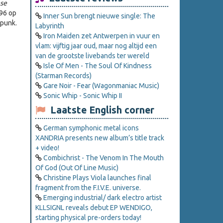
se
996 op
Inner Sun brengt nieuwe single: The
epunk.
Labyrinth
Iron Maiden zet Antwerpen in vuur en
vlam: vijftig jaar oud, maar nog altijd een
van de grootste livebands ter wereld
Isle Of Men - The Soul Of Kindness
(Starman Records)
Gare Noir - Fear (Wagonmaniac Music)
Sonic Whip - Sonic Whip II
Laatste English corner
German symphonic metal icons
XANDRIA presents new album’s title track
+ video!
Combichrist - The Venom In The Mouth
Of God (Out Of Line Music)
Christine Plays Viola launches final
fragment from the F.I.V.E. universe.
Emerging industrial/ dark electro artist
KLLSIGNL reveals debut EP WENDIGO,
starting physical pre-orders today!