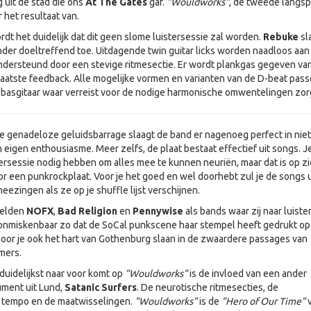
 uit de stad die ons
At The Gates
gaf.
"Wouldworks"
, de tweede langsp
r het resultaat van.
dt het duidelijk dat dit geen slome luistersessie zal worden.
Rebuke
sl
onder doeltreffend toe. Uitdagende twin guitar licks worden naadloos aan
ndersteund door een stevige ritmesectie. Er wordt plankgas gegeven va
e laatste feedback. Alle mogelijke vormen en varianten van de D-beat pas
e basgitaar waar verreist voor de nodige harmonische omwentelingen zor
 genadeloze geluidsbarrage slaagt de band er nagenoeg perfect in niet
 eigen enthousiasme. Meer zelfs, de plaat bestaat effectief uit songs. Je
ersessie nodig hebben om alles mee te kunnen neuriën, maar dat is op z
or een punkrockplaat. Voor je het goed en wel doorhebt zul je de songs u
meezingen als ze op je shuffle lijst verschijnen.
melden
NOFX
,
Bad Religion
en
Pennywise
als bands waar zij naar luiste
s onmiskenbaar zo dat de SoCal punkscene haar stempel heeft gedrukt op
hoor je ook het hart van Gothenburg slaan in de zwaardere passages van
mers.
duidelijkst naar voor komt op
"Wouldworks"
is de invloed van een ander
ent uit Lund,
Satanic Surfers
. De neurotische ritmesecties, de
t tempo en de maatwisselingen.
"Wouldworks"
is de
"Hero of Our Time"
v