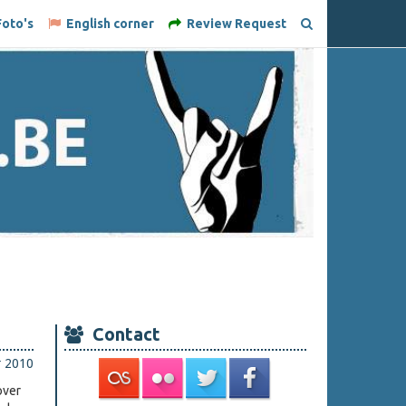
oto's
English corner
Review Request
Contact
r 2010
over