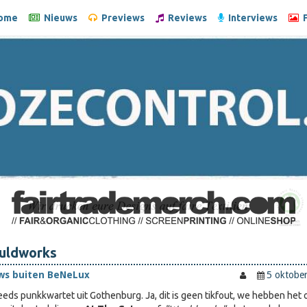
ome
Nieuws
Previews
Reviews
Interviews
F
uldworks
ws buiten BeNeLux
5 oktobe
eds punkkwartet uit Gothenburg. Ja, dit is geen tikfout, we hebben het 