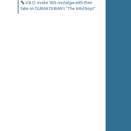
V.B.O. evoke '80s nostalgia with their
take on DURAN DURAN's "The Wild Boys"