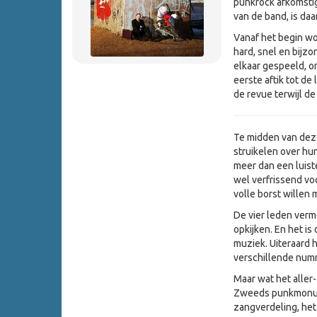
punkrock afkomstig
van de band, is daa
Vanaf het begin wor
hard, snel en bijz
elkaar gespeeld, o
eerste aftik tot d
de revue terwijl d
Te midden van deze
struikelen over hun
meer dan een luist
wel verfrissend vo
volle borst willen 
De vier leden ver
opkijken. En het i
muziek. Uiteraard 
verschillende num
Maar wat het aller-
Zweeds punkmonum
zangverdeling, he