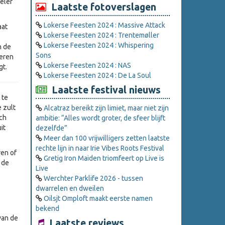
eler
Laatste fotoverslagen
Lokerse Feesten 2024 : Massive Attack
aat
Lokerse Feesten 2024 : Trentemøller
Lokerse Feesten 2024 : Whispering
n de
Sons
seren
Lokerse Feesten 2024 : NAS
gt.
Lokerse Feesten 2024 : De La Soul
Laatste festival nieuws
 te
 zult
Alcatraz bereikt zijn limiet, maar niet zijn
ich
ambitie: “Alles wordt groter, de sfeer blijft
it
dezelfde”
Meer dan 100 vrijwilligers zetten laatste
rechte lijn in naar Irie Vibes Roots Festival
ren of
Gretig Iron Maiden triomfeert op Live is
 de
Live
Werchter Parklife 2026 - tussen
dwarrelen en dweilen
Oilsjt Omploft maakt eerste namen
bekend
an de
Laatste reviews