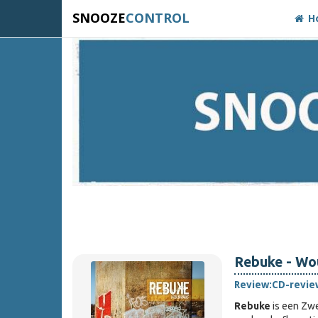
SNOOZE
CONTROL
H
Rebuke - Wo
Review:
CD-revie
Rebuke
is een Zwe