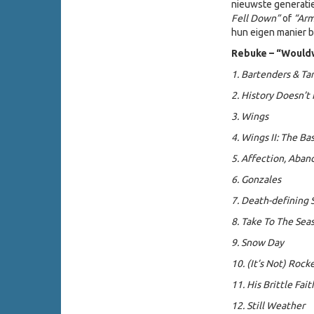
nieuwste generati
Fell Down”
of
“Arm
hun eigen manier b
Rebuke – “Would
1. Bartenders & Ta
2. History Doesn’t
3. Wings
4. Wings II: The Ba
5. Affection, Aband
6. Gonzales
7. Death-defining 
8. Take To The Sea
9. Snow Day
10. (It’s Not) Rock
11. His Brittle Fait
12. Still Weather