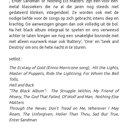
, 'Enter Sandman' of 'Nothing Els Matters' zijn een voor een
metal klassiekers die na al die jaren nog steeds niet
gedateerd klinken, integendeel. Ze worden ook met de
nodige liefde voor de songs op zich gebracht, intens diep en
krachtig. De aanwezigen gingen dan ook volledig uit de bol.
Na het black album integraal te spelen en ons verweesd
achter te laten kregen we nog een smakelijke bisronde met
niet alleen vuurwerk maar ook 'Battery', 'One' en 'Seek and
Destroy' om ons de hete nacht in te sturen.
setlist :
The Ecstasy of Gold (Ennio Morricone song), Hit the Lights,
Master of Puppets, Ride the Lightning, For Whom the Bell
Tolls,
Hell and Back
"The Black Album": The Struggle Within, My Friend of
Misery, The God That Failed, Of Wolf and Man, Nothing Else
Matters
Through the Never, Don't Tread on Me, Wherever I May
Roam, The Unforgiven, Holier Than Thou, Sad But True,
Enter Sandman