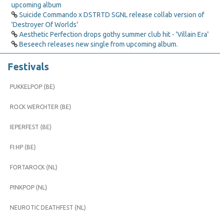
upcoming album
Suicide Commando x DSTRTD SGNL release collab version of
'Destroyer Of Worlds'
Aesthetic Perfection drops gothy summer club hit - 'Villain Era'
Beseech releases new single from upcoming album.
Festivals
PUKKELPOP (BE)
ROCK WERCHTER (BE)
IEPERFEST (BE)
FI:HP (BE)
FORTAROCK (NL)
PINKPOP (NL)
NEUROTIC DEATHFEST (NL)