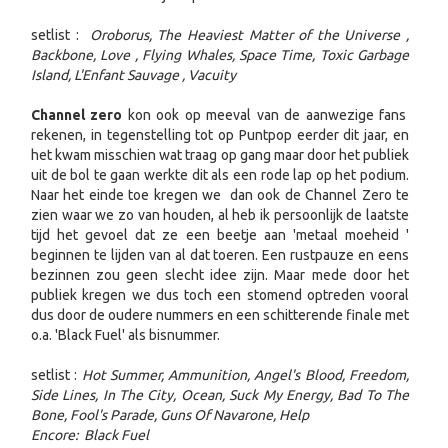
setlist :
Oroborus, The Heaviest Matter of the Universe ,
Backbone, Love , Flying Whales, Space Time, Toxic Garbage
Island, L'Enfant Sauvage , Vacuity
Channel zero
kon ook op meeval van de aanwezige fans
rekenen, in tegenstelling tot op Puntpop eerder dit jaar, en
het kwam misschien wat traag op gang maar door het publiek
uit de bol te gaan werkte dit als een rode lap op het podium.
Naar het einde toe kregen we dan ook de Channel Zero te
zien waar we zo van houden, al heb ik persoonlijk de laatste
tijd het gevoel dat ze een beetje aan 'metaal moeheid '
beginnen te lijden van al dat toeren. Een rustpauze en eens
bezinnen zou geen slecht idee zijn. Maar mede door het
publiek kregen we dus toch een stomend optreden vooral
dus door de oudere nummers en een schitterende finale met
o.a. 'Black Fuel' als bisnummer.
setlist :
Hot Summer, Ammunition, Angel's Blood, Freedom,
Side Lines, In The City, Ocean, Suck My Energy, Bad To The
Bone, Fool's Parade, Guns Of Navarone, Help
Encore: Black Fuel