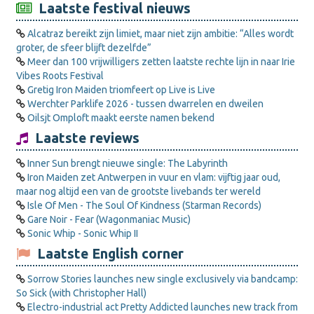
Laatste festival nieuws
Alcatraz bereikt zijn limiet, maar niet zijn ambitie: “Alles wordt
groter, de sfeer blijft dezelfde”
Meer dan 100 vrijwilligers zetten laatste rechte lijn in naar Irie
Vibes Roots Festival
Gretig Iron Maiden triomfeert op Live is Live
Werchter Parklife 2026 - tussen dwarrelen en dweilen
Oilsjt Omploft maakt eerste namen bekend
Laatste reviews
Inner Sun brengt nieuwe single: The Labyrinth
Iron Maiden zet Antwerpen in vuur en vlam: vijftig jaar oud,
maar nog altijd een van de grootste livebands ter wereld
Isle Of Men - The Soul Of Kindness (Starman Records)
Gare Noir - Fear (Wagonmaniac Music)
Sonic Whip - Sonic Whip II
Laatste English corner
Sorrow Stories launches new single exclusively via bandcamp:
So Sick (with Christopher Hall)
Electro-industrial act Pretty Addicted launches new track from