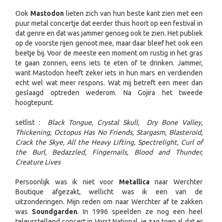
Ook
Mastodon
lieten zich van hun beste kant zien met een
puur metal concertje dat eerder thuis hoort op een festival in
dat genre en dat was jammer genoeg ook te zien. Het publiek
op de voorste rijen genoot mee, maar daar bleef het ook een
beetje bij. Voor de meeste een moment om rustig in het gras
te gaan zonnen, eens iets te eten of te drinken. Jammer,
want Mastodon heeft zeker iets in hun mars en verdienden
echt wel wat meer respons. Wat mij betreft een meer dan
geslaagd optreden wederom. Na Gojira het tweede
hoogtepunt.
setlist :
Black Tongue, Crystal Skull, Dry Bone Valley,
Thickening, Octopus Has No Friends, Stargasm, Blasteroid,
Crack the Skye, All the Heavy Lifting, Spectrelight, Curl of
the Burl, Bedazzled, Fingernails, Blood and Thunder,
Creature Lives
Persoonlijk was ik niet voor
Metallica
naar Werchter
Boutique afgezakt, wellicht was ik een van de
uitzonderingen. Mijn reden om naar Werchter af te zakken
was
Soundgarden
. In 1996 speelden ze nog een heel
teleurstellend concert in Vorst National, je zag toen al dat er