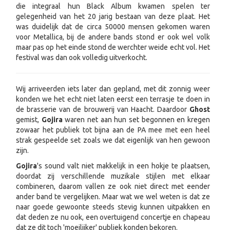
die integraal hun Black Album kwamen spelen ter
gelegenheid van het 20 jarig bestaan van deze plaat. Het
was duidelijk dat de circa 50000 mensen gekomen waren
voor Metallica, bij de andere bands stond er ook wel volk
maar pas op het einde stond de werchter weide echt vol. Het
festival was dan ook volledig uitverkocht.
Wij arriveerden iets later dan gepland, met dit zonnig weer
konden we het echt niet laten eerst een terrasje te doen in
de brasserie van de brouwerij van Haacht. Daardoor
Ghost
gemist,
Gojira
waren net aan hun set begonnen en kregen
zowaar het publiek tot bijna aan de PA mee met een heel
strak gespeelde set zoals we dat eigenlijk van hen gewoon
zijn.
Gojira
's sound valt niet makkelijk in een hokje te plaatsen,
doordat zij verschillende muzikale stijlen met elkaar
combineren, daarom vallen ze ook niet direct met eender
ander band te vergelijken. Maar wat we wel weten is dat ze
naar goede gewoonte steeds stevig kunnen uitpakken en
dat deden ze nu ook, een overtuigend concertje en chapeau
dat ze dit toch 'moeilijker' publiek konden bekoren.