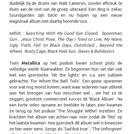
duidelijk bij de drums van Matt Cameron, zonder afbreuk te
doen aan de rest van de groep uiteraard. Een ding is zeker,
Soundgarden zijn back! en nu hopen op een nieuw
magistraal album met daarbij horende tour.
setlist :
Searching With My Good Eye Closed, Spoonman,
Gun , Jesus Christ Pose, The Day I Tried to Live, My Wave,
Ugly Truth, Fell on Black Days, Outshined , Beyond the
Wheel, Rusty Cage, Black Hole Sun, Slaves & Bulldozers
Toen
Metallica
op het podium kwam schoot plots de
volledige weide klaarwakker. Ze begonnen hun set dan ook
met een ijzersterke 'Hit the lights' en o.a. een subliem
gebrachte ‘For Whom the Bell Tolls'. Een goeie opwarmer
voor wat nog moest komen, want waar iedereen naar uitkeek
was het brengen van hun misschien wel , om het zo te
zeggen, grootste commercieel succes de 'Black Album' . Na
een korte video opname en beelden te laten zien kwamen
ze terug op het podium 'The Struggle Within' inzetten. Ze
brachten het album van achter naar voor zodat de 'hits' op
het laatste kwamen. Hoe ijzersterk dit album wel is bewezen
ze hier weer eens. Songs als 'Sad But true' , 'The Unforgiven'