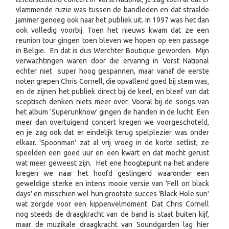
vlammende ruzie was tussen de bandleden en dat straalde
jammer genoeg ook naar het publiek uit. In 1997 was het dan
ook volledig voorbij. Toen het nieuws kwam dat ze een
reunion tour gingen toen bleven we hopen op een passage
in Belgie. En dat is dus Werchter Boutique geworden. Mijn
verwachtingen waren door die ervaring in Vorst National
echter niet super hoog gespannen, maar vanaf de eerste
noten grepen Chris Cornell, die opvallend goed bij stem was,
en de zijnen het publiek direct bij de keel, en bleef van dat
sceptisch denken niets meer over. Vooral bij de songs van
het album 'Superunknow' gingen de handen in de lucht. Een
meer dan overtuigend concert kregen we voorgeschoteld,
en je zag ook dat er eindelijk terug spelplezier was onder
elkaar. 'Spoonman' zat al vrij vroeg in de korte setlist, ze
speelden een goed uur en een kwart en dat mocht gerust
wat meer geweest zijn. Het ene hoogtepunt na het andere
kregen we naar het hoofd geslingerd waaronder een
geweldige sterke en intens mooie versie van 'Fell on black
days' en misschien wel hun grootste succes 'Black Hole sun'
wat zorgde voor een kippenvelmoment. Dat Chris Cornell
nog steeds de draagkracht van de band is staat buiten kijf,
maar de muzikale draagkracht van Soundgarden lag hier