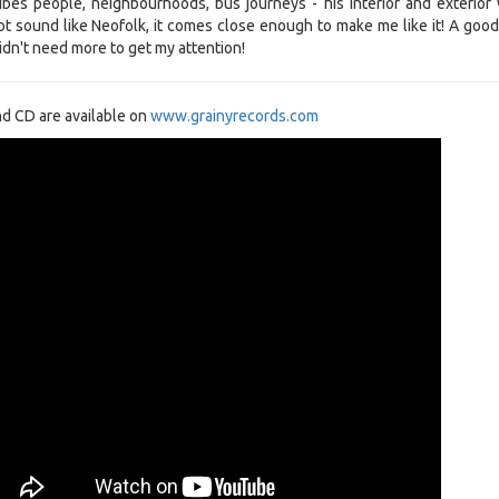
bes people, neighbourhoods, bus journeys - his interior and exterior 
t sound like Neofolk, it comes close enough to make me like it! A good
 didn't need more to get my attention!
nd CD are available on
www.grainyrecords.com