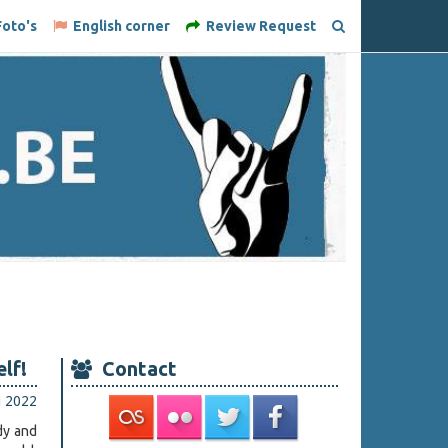
oto's
English corner
Review Request
lf!
Contact
i 2022
dy and