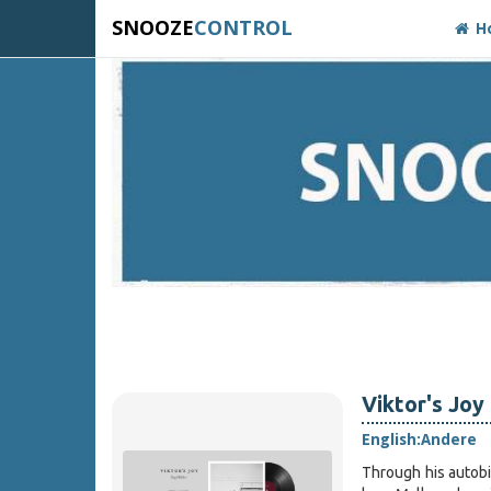
SNOOZE
CONTROL
H
Viktor's Joy
English:
Andere
Through his autobi