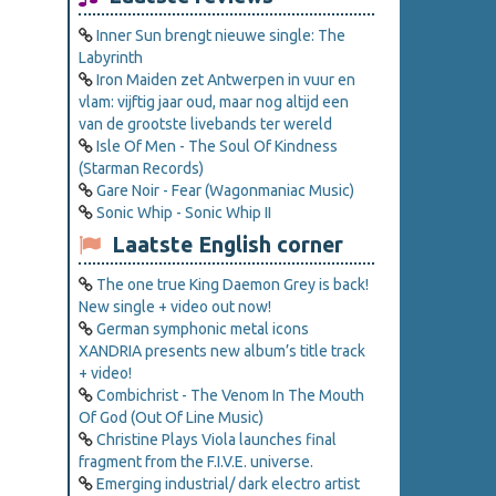
Inner Sun brengt nieuwe single: The
Labyrinth
Iron Maiden zet Antwerpen in vuur en
vlam: vijftig jaar oud, maar nog altijd een
van de grootste livebands ter wereld
Isle Of Men - The Soul Of Kindness
(Starman Records)
Gare Noir - Fear (Wagonmaniac Music)
Sonic Whip - Sonic Whip II
Laatste English corner
The one true King Daemon Grey is back!
New single + video out now!
German symphonic metal icons
XANDRIA presents new album’s title track
+ video!
Combichrist - The Venom In The Mouth
Of God (Out Of Line Music)
Christine Plays Viola launches final
fragment from the F.I.V.E. universe.
Emerging industrial/ dark electro artist