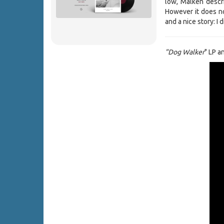
low, Malken descri
However it does no
and a nice story: I
"Dog Walker
" LP a