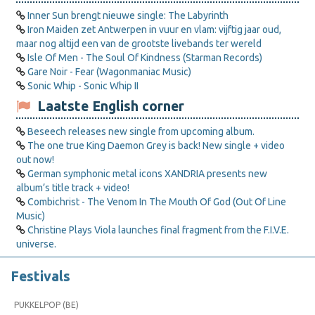
Inner Sun brengt nieuwe single: The Labyrinth
Iron Maiden zet Antwerpen in vuur en vlam: vijftig jaar oud,
maar nog altijd een van de grootste livebands ter wereld
Isle Of Men - The Soul Of Kindness (Starman Records)
Gare Noir - Fear (Wagonmaniac Music)
Sonic Whip - Sonic Whip II
Laatste English corner
Beseech releases new single from upcoming album.
The one true King Daemon Grey is back! New single + video
out now!
German symphonic metal icons XANDRIA presents new
album’s title track + video!
Combichrist - The Venom In The Mouth Of God (Out Of Line
Music)
Christine Plays Viola launches final fragment from the F.I.V.E.
universe.
Festivals
PUKKELPOP (BE)