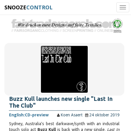
SNOOZE
CONTROL
Tog
navi
Buzz Kull launches new single "Last In
The Club"
English:
CD-preview
Koen Asaert
24 oktober 2019
Sydney, Australia's best
darkwave/synth
with an industrial
touch solo act
Buzz Kull
is back with a new single.
Last In