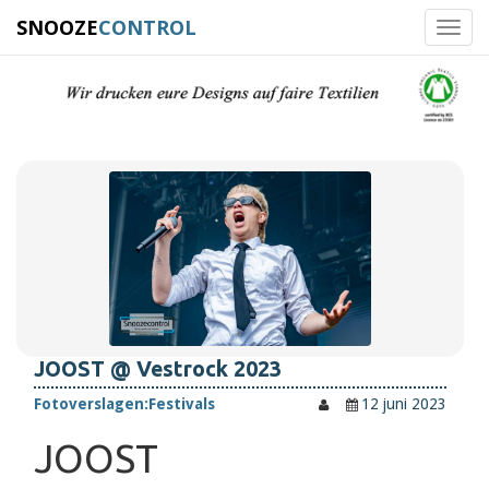
SNOOZE
CONTROL
Toggl
navig
JOOST @ Vestrock 2023
Fotoverslagen:
Festivals
12 juni 2023
JOOST