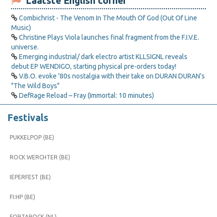
Laatste English corner
Combichrist - The Venom In The Mouth Of God (Out Of Line
Music)
Christine Plays Viola launches final fragment from the F.I.V.E.
universe.
Emerging industrial/ dark electro artist KLLSIGNL reveals
debut EP WENDIGO, starting physical pre-orders today!
V.B.O. evoke '80s nostalgia with their take on DURAN DURAN's
"The Wild Boys"
DefRage Reload – Fray (Immortal: 10 minutes)
Festivals
PUKKELPOP (BE)
ROCK WERCHTER (BE)
IEPERFEST (BE)
FI:HP (BE)
FORTAROCK (NL)