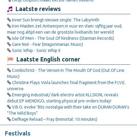
Oilsjt Omploft maakt eerste namen bekend
Laatste reviews
Inner Sun brengt nieuwe single: The Labyrinth
Iron Maiden zet Antwerpen in vuur en vlam: vijftig jaar oud,
maar nog altijd een van de grootste livebands ter wereld
Isle Of Men - The Soul Of Kindness (Starman Records)
Gare Noir - Fear (Wagonmaniac Music)
Sonic Whip - Sonic Whip II
Laatste English corner
Combichrist - The Venom In The Mouth Of God (Out Of Line
Music)
Christine Plays Viola launches final fragment from the F.I.V.E.
universe.
Emerging industrial/ dark electro artist KLLSIGNL reveals
debut EP WENDIGO, starting physical pre-orders today!
V.B.O. evoke '80s nostalgia with their take on DURAN DURAN's
"The Wild Boys"
DefRage Reload – Fray (Immortal: 10 minutes)
Festivals