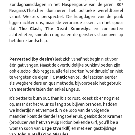
zondagnamiddagen in het Haspengouw van de jaren ’80?
Reagan&Thatcher domineren het politieke wereldtoneel
vanuit Westers perspectief. De hoogdagen van de punk
liggen achter ons, maar de verbrande assen van het spoor
dat
The Clash, The Dead Kennedys
en consoorten
achterlieten, smeulen nog na en de gensters slaan over op
het dorre landschap.
Perverted (by desire)
laat zich vanaf het begin niet voor
één gat vangen. Naast de overduidelijke punkinvloeden zijn
ook electro, dub reggae, allerlei soorten ‘worldmusic’ en niet
te vergeten de eigen
TC Matic
van tel, de laatsten eerder
als wegbereiders en qua methode, bijvoorbeeld het gebruik
van meerdere talen dan enkel Engels.
It’s better to burn out, than it is to rust. Roest zit er nog niet
op, maar dat het vuur zo lang zou blijven branden, hadden
we indertijd niet vermoed. In de loop van de volgende
maanden komt de tiende langspeler uit, gemixt door
Kramer
(producer van het van Pulp Fiction bekende Girl, you’ll be a
woman soon van
Urge Overkill
) en met een gastbijdrage
van
John S. Hall (King Missile).