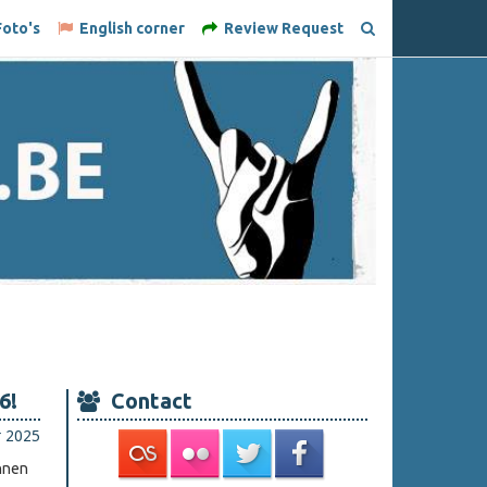
oto's
English corner
Review Request
6!
Contact
r 2025
nnen