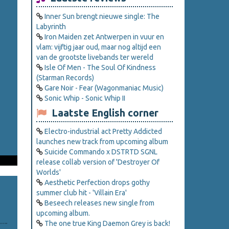
Inner Sun brengt nieuwe single: The
Labyrinth
Iron Maiden zet Antwerpen in vuur en
vlam: vijftig jaar oud, maar nog altijd een
van de grootste livebands ter wereld
Isle Of Men - The Soul Of Kindness
(Starman Records)
Gare Noir - Fear (Wagonmaniac Music)
Sonic Whip - Sonic Whip II
Laatste English corner
Electro-industrial act Pretty Addicted
launches new track from upcoming album
Suicide Commando x DSTRTD SGNL
release collab version of 'Destroyer Of
Worlds'
Aesthetic Perfection drops gothy
summer club hit - 'Villain Era'
Beseech releases new single from
upcoming album.
The one true King Daemon Grey is back!