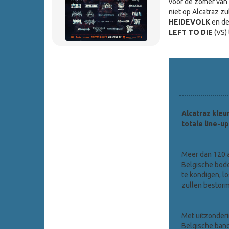
voor de zomer van
niet op Alcatraz z
HEIDEVOLK
en de
LEFT TO DIE
(VS) 
Alcatraz kleu
totale line-up
Meer dan 120 a
Belgische bode
te kondigen, lo
zullen bestor
Met uitzonderin
Belgische band