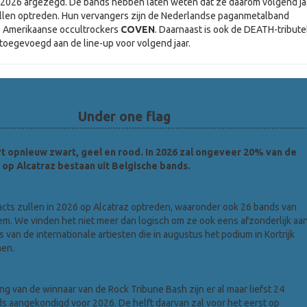
 2026 afgezegd. De bands hebben laten weten dat ze daarom volgend ja
ullen optreden. Hun vervangers zijn de Nederlandse paganmetalband
 Amerikaanse occultrockers
COVEN
. Daarnaast is ook de DEATH-tribut
toegevoegd aan de line-up voor volgend jaar.
Under one flag
rt opnieuw zwart, geel en rood. In 2026 zal ongeveer 20% van de
 op Alcatraz bestaan ​​uit Belgische bands.
cts zullen in 2026 op Alcatraz optreden, waaronder ook 26 bands van
m. We vinden het niet meer dan logisch om ze ook eens afzonderlijk aa
s van de internationale artiesten die in augustus het podium in Kortrijk
men.
g van de winnaar van de Rock Tribune Bash zijn er al maar liefst 24
s aangekondigd voor 2026. De helft daarvan zal voor het eerst op