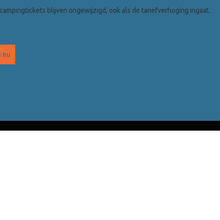
campingtickets blijven ongewijzigd, ook als de tariefverhoging ingaat.
s nu