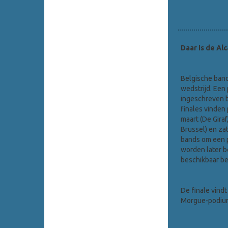
Daar is de Al
Belgische band
wedstrijd. Een 
ingeschreven ba
finales vinden 
maart (De Giraf
Brussel) en zat
bands om een ​​
worden later b
beschikbaar be
De finale vindt
Morgue-podiu