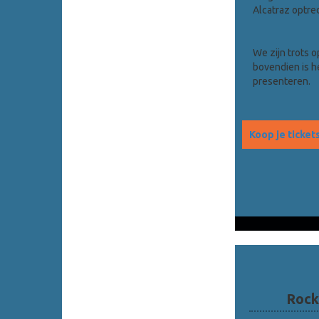
Alcatraz optre
We zijn trots o
bovendien is h
presenteren.
Koop je ticket
Rock