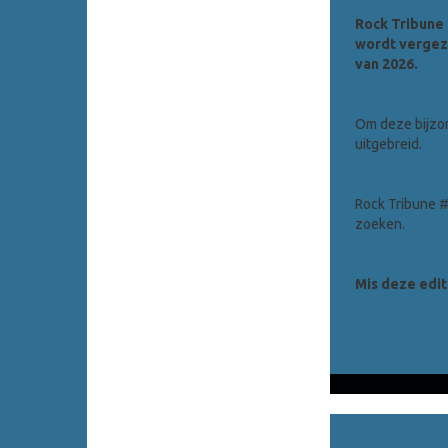
Rock Tribune 
wordt vergeze
van 2026.
Om deze bijzon
uitgebreid.
Rock Tribune #2
zoeken.
Mis deze editi