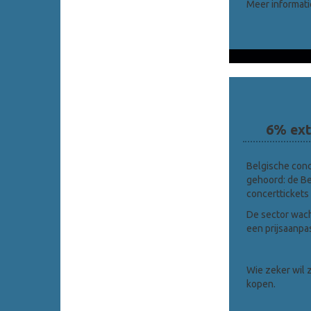
Meer informatie
6% extr
Belgische conc
gehoord: de Be
concerttickets
De sector wacht
een prijsaanpas
Wie zeker wil z
kopen.