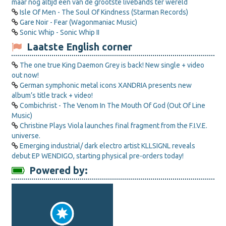
maar nog altijd een van de grootste livebands ter wereld
Isle Of Men - The Soul Of Kindness (Starman Records)
Gare Noir - Fear (Wagonmaniac Music)
Sonic Whip - Sonic Whip II
Laatste English corner
The one true King Daemon Grey is back! New single + video
out now!
German symphonic metal icons XANDRIA presents new
album’s title track + video!
Combichrist - The Venom In The Mouth Of God (Out Of Line
Music)
Christine Plays Viola launches final fragment from the F.I.V.E.
universe.
Emerging industrial/ dark electro artist KLLSIGNL reveals
debut EP WENDIGO, starting physical pre-orders today!
Powered by: