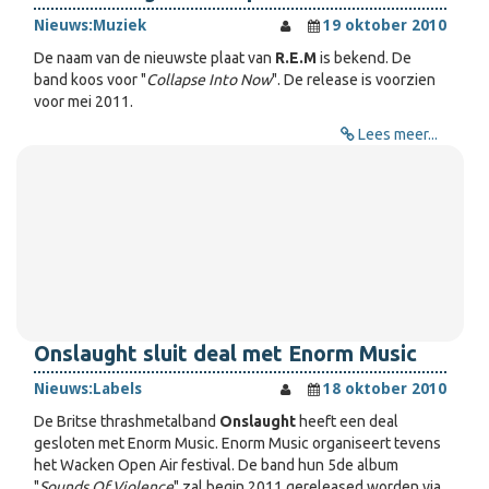
Nieuws:
Muziek
19 oktober 2010
De naam van de nieuwste plaat van
R.E.M
is bekend. De
band koos voor "
Collapse Into Now
". De release is voorzien
voor mei 2011.
Lees meer...
Onslaught sluit deal met Enorm Music
Nieuws:
Labels
18 oktober 2010
De Britse thrashmetalband
Onslaught
heeft een deal
gesloten met Enorm Music. Enorm Music organiseert tevens
het Wacken Open Air festival. De band hun 5de album
"
Sounds Of Violence
" zal begin 2011 gereleased worden via