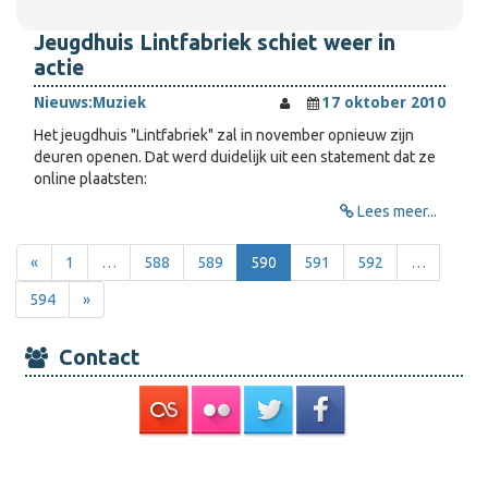
Jeugdhuis Lintfabriek schiet weer in
actie
Nieuws:
Muziek
17 oktober 2010
Het jeugdhuis "Lintfabriek" zal in november opnieuw zijn
deuren openen. Dat werd duidelijk uit een statement dat ze
online plaatsten:
Lees meer...
«
1
…
588
589
590
591
592
…
594
»
Contact