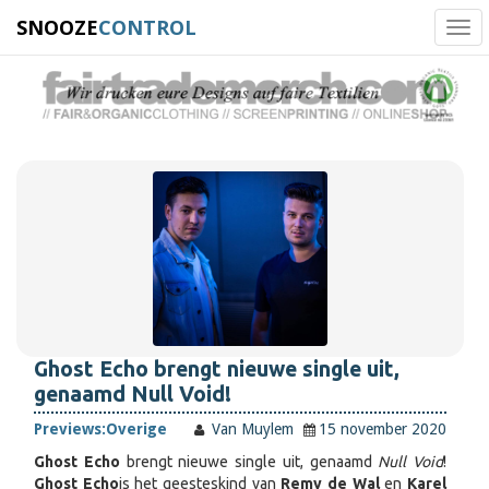
SNOOZE
CONTROL
Tog
navi
Ghost Echo brengt nieuwe single uit,
genaamd Null Void!
Previews:
Overige
Van Muylem
15 november 2020
Ghost Echo
brengt nieuwe single uit, genaamd
Null Void
!
Ghost Echo
is het geesteskind van
Remy de Wal
en
Karel