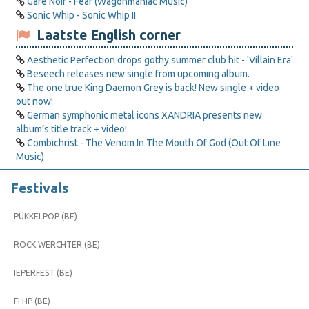
Gare Noir - Fear (Wagonmaniac Music)
Sonic Whip - Sonic Whip II
Laatste English corner
Aesthetic Perfection drops gothy summer club hit - 'Villain Era'
Beseech releases new single from upcoming album.
The one true King Daemon Grey is back! New single + video
out now!
German symphonic metal icons XANDRIA presents new
album’s title track + video!
Combichrist - The Venom In The Mouth Of God (Out Of Line
Music)
Festivals
PUKKELPOP (BE)
ROCK WERCHTER (BE)
IEPERFEST (BE)
FI:HP (BE)