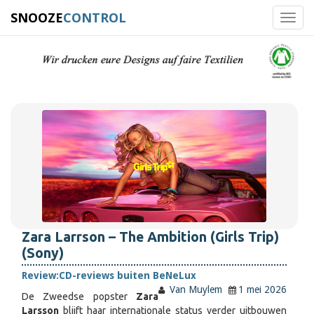
SNOOZE
CONTROL
Toggl
navig
Zara Larrson – The Ambition (Girls Trip)
(Sony)
Review:
CD-reviews buiten BeNeLux
Van Muylem
1 mei 2026
De Zweedse popster
Zara
Larsson
blijft haar internationale status verder uitbouwen