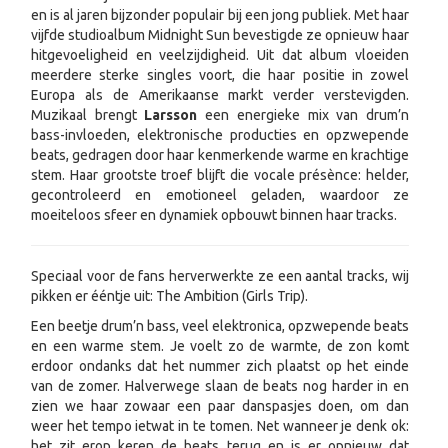
en is al jaren bijzonder populair bij een jong publiek. Met haar
vijfde studioalbum Midnight Sun bevestigde ze opnieuw haar
hitgevoeligheid en veelzijdigheid. Uit dat album vloeiden
meerdere sterke singles voort, die haar positie in zowel
Europa als de Amerikaanse markt verder verstevigden.
Muzikaal brengt
Larsson
een energieke mix van drum’n
bass-invloeden, elektronische producties en opzwepende
beats, gedragen door haar kenmerkende warme en krachtige
stem. Haar grootste troef blijft die vocale présènce: helder,
gecontroleerd en emotioneel geladen, waardoor ze
moeiteloos sfeer en dynamiek opbouwt binnen haar tracks.
Speciaal voor de fans herverwerkte ze een aantal tracks, wij
pikken er ééntje uit: The Ambition (Girls Trip).
Een beetje drum’n bass, veel elektronica, opzwepende beats
en een warme stem. Je voelt zo de warmte, de zon komt
erdoor ondanks dat het nummer zich plaatst op het einde
van de zomer. Halverwege slaan de beats nog harder in en
zien we haar zowaar een paar danspasjes doen, om dan
weer het tempo ietwat in te tomen. Net wanneer je denk ok:
het zit erop keren de beats terug en is er opnieuw dat