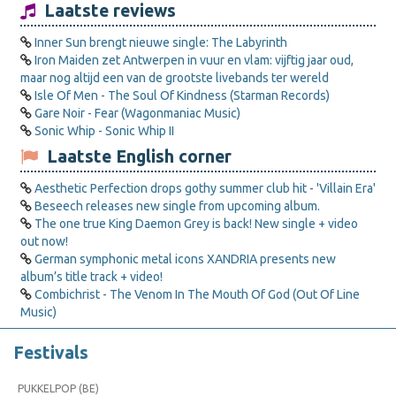
Laatste reviews
Inner Sun brengt nieuwe single: The Labyrinth
Iron Maiden zet Antwerpen in vuur en vlam: vijftig jaar oud,
maar nog altijd een van de grootste livebands ter wereld
Isle Of Men - The Soul Of Kindness (Starman Records)
Gare Noir - Fear (Wagonmaniac Music)
Sonic Whip - Sonic Whip II
Laatste English corner
Aesthetic Perfection drops gothy summer club hit - 'Villain Era'
Beseech releases new single from upcoming album.
The one true King Daemon Grey is back! New single + video
out now!
German symphonic metal icons XANDRIA presents new
album’s title track + video!
Combichrist - The Venom In The Mouth Of God (Out Of Line
Music)
Festivals
PUKKELPOP (BE)