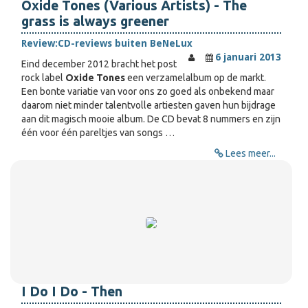
Oxide Tones (Various Artists) - The
grass is always greener
Review:
CD-reviews buiten BeNeLux
6 januari 2013
E
ind december 2012 bracht het post
rock label
Oxide Tones
een verzamelalbum op de markt.
Een bonte variatie van voor ons zo goed als onbekend maar
daarom n
iet minder talentvolle artiesten gaven hun bijdrage
aan dit magisch mooie album. De CD bevat 8 nummers en zijn
één voor één pareltjes van songs …
Lees meer...
I Do I Do - Then