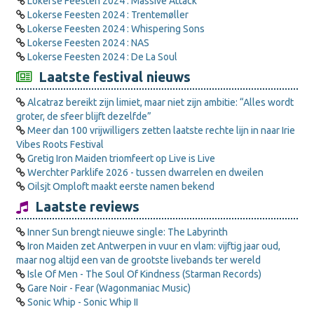
Lokerse Feesten 2024 : Massive Attack
Lokerse Feesten 2024 : Trentemøller
Lokerse Feesten 2024 : Whispering Sons
Lokerse Feesten 2024 : NAS
Lokerse Feesten 2024 : De La Soul
Laatste festival nieuws
Alcatraz bereikt zijn limiet, maar niet zijn ambitie: “Alles wordt
groter, de sfeer blijft dezelfde”
Meer dan 100 vrijwilligers zetten laatste rechte lijn in naar Irie
Vibes Roots Festival
Gretig Iron Maiden triomfeert op Live is Live
Werchter Parklife 2026 - tussen dwarrelen en dweilen
Oilsjt Omploft maakt eerste namen bekend
Laatste reviews
Inner Sun brengt nieuwe single: The Labyrinth
Iron Maiden zet Antwerpen in vuur en vlam: vijftig jaar oud,
maar nog altijd een van de grootste livebands ter wereld
Isle Of Men - The Soul Of Kindness (Starman Records)
Gare Noir - Fear (Wagonmaniac Music)
Sonic Whip - Sonic Whip II