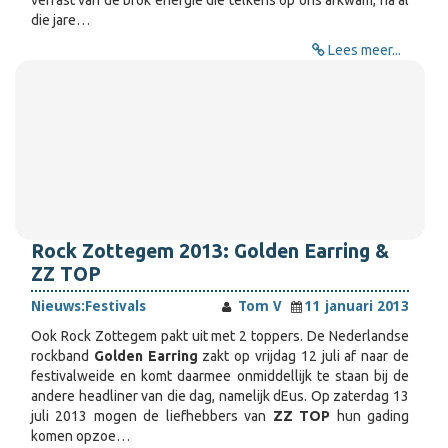
verrast van de brok energie die telkens op ons afkwam, na al
die jare…
Lees meer...
Rock Zottegem 2013: Golden Earring &
ZZ TOP
Nieuws:
Festivals
Tom V
11 januari 2013
Ook Rock Zottegem pakt uit met 2 toppers. De Nederlandse
rockband
Golden Earring
zakt op vrijdag 12 juli af naar de
festivalweide en komt daarmee onmiddellijk te staan bij de
andere headliner van die dag, namelijk dEus. Op zaterdag 13
juli 2013 mogen de liefhebbers van
ZZ TOP
hun gading
komen opzoe…