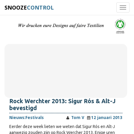
SNOOZE
CONTROL
Toggl
navig
Rock Werchter 2013: Sigur Rós & Alt-J
bevestigd
Nieuws:
Festivals
Tom V
12 januari 2013
Eerder deze week lieten we weten dat Sigur Rós en Alt-J
aanwezig zouden zijn op Rock Wercher 2013. Enige uren