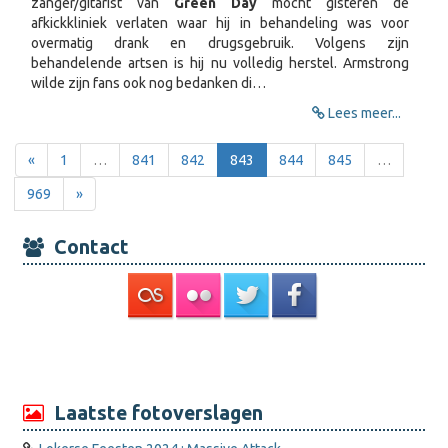
zanger/gitarist van
Green Day
mocht gisteren de
afkickkliniek verlaten waar hij in behandeling was voor
overmatig drank en drugsgebruik. Volgens zijn
behandelende artsen is hij nu volledig herstel. Armstrong
wilde zijn fans ook nog bedanken di…
Lees meer...
«
1
…
841
842
843
844
845
…
969
»
Contact
Laatste fotoverslagen