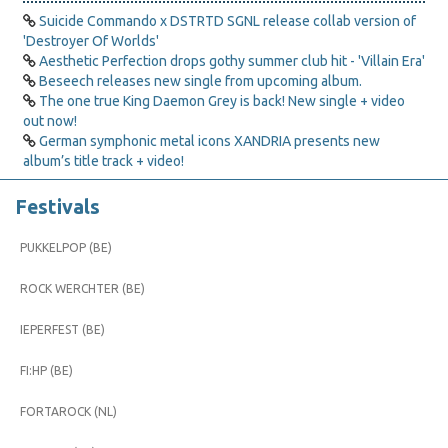
Suicide Commando x DSTRTD SGNL release collab version of
'Destroyer Of Worlds'
Aesthetic Perfection drops gothy summer club hit - 'Villain Era'
Beseech releases new single from upcoming album.
The one true King Daemon Grey is back! New single + video
out now!
German symphonic metal icons XANDRIA presents new
album’s title track + video!
Festivals
PUKKELPOP (BE)
ROCK WERCHTER (BE)
IEPERFEST (BE)
FI:HP (BE)
FORTAROCK (NL)