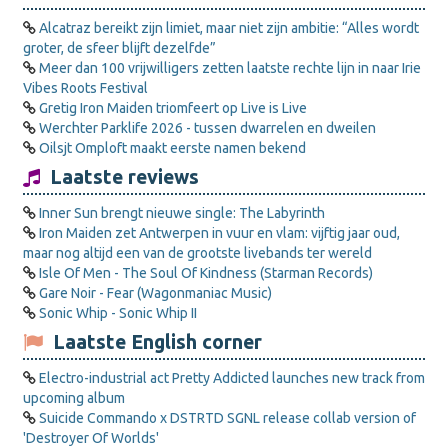
Alcatraz bereikt zijn limiet, maar niet zijn ambitie: “Alles wordt
groter, de sfeer blijft dezelfde”
Meer dan 100 vrijwilligers zetten laatste rechte lijn in naar Irie
Vibes Roots Festival
Gretig Iron Maiden triomfeert op Live is Live
Werchter Parklife 2026 - tussen dwarrelen en dweilen
Oilsjt Omploft maakt eerste namen bekend
Laatste reviews
Inner Sun brengt nieuwe single: The Labyrinth
Iron Maiden zet Antwerpen in vuur en vlam: vijftig jaar oud,
maar nog altijd een van de grootste livebands ter wereld
Isle Of Men - The Soul Of Kindness (Starman Records)
Gare Noir - Fear (Wagonmaniac Music)
Sonic Whip - Sonic Whip II
Laatste English corner
Electro-industrial act Pretty Addicted launches new track from
upcoming album
Suicide Commando x DSTRTD SGNL release collab version of
'Destroyer Of Worlds'