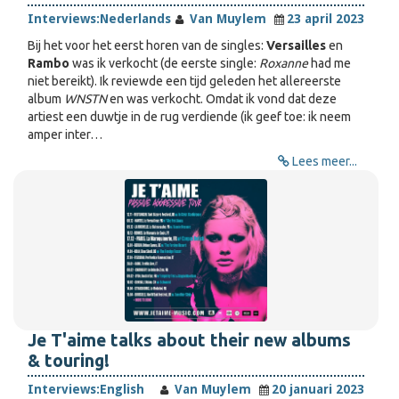
Interviews:
Nederlands
Van Muylem
23 april 2023
Bij het voor het eerst horen van de singles:
Versailles
en
Rambo
was ik verkocht (de eerste single:
Roxanne
had me
niet bereikt). Ik reviewde een tijd geleden het allereerste
album
WNSTN
en was verkocht. Omdat ik vond dat deze
artiest een duwtje in de rug verdiende (ik geef toe: ik neem
amper inter…
Lees meer...
Je T'aime talks about their new albums
& touring!
Interviews:
English
Van Muylem
20 januari 2023