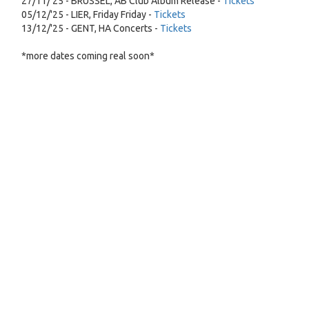
27/11/'25 - BRUSSEL, AB Club Album Release -
Tickets
05/12/'25 - LIER, Friday Friday -
Tickets
13/12/'25 - GENT, HA Concerts -
Tickets
*more dates coming real soon*