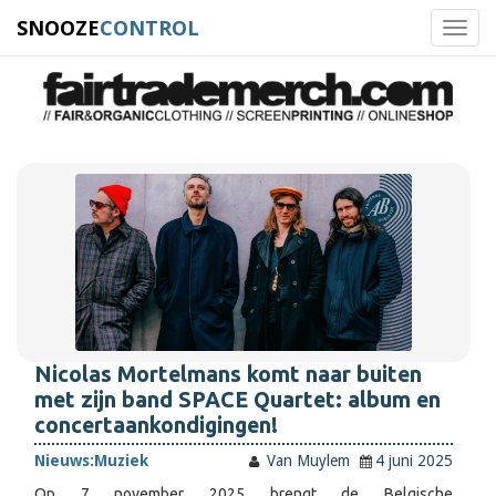
SNOOZE
CONTROL
Toggl
navig
Nicolas Mortelmans komt naar buiten
met zijn band SPACE Quartet: album en
concertaankondigingen!
Nieuws:
Muziek
Van Muylem
4 juni 2025
Op 7 november 2025 brengt de Belgische