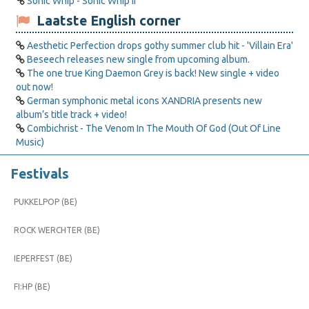
Sonic Whip - Sonic Whip II
Laatste English corner
Aesthetic Perfection drops gothy summer club hit - 'Villain Era'
Beseech releases new single from upcoming album.
The one true King Daemon Grey is back! New single + video
out now!
German symphonic metal icons XANDRIA presents new
album’s title track + video!
Combichrist - The Venom In The Mouth Of God (Out Of Line
Music)
Festivals
PUKKELPOP (BE)
ROCK WERCHTER (BE)
IEPERFEST (BE)
FI:HP (BE)