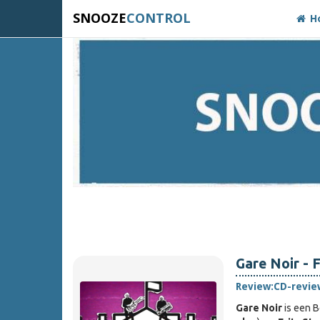
SNOOZE
CONTROL
H
Gare Noir -
Review:
CD-revie
Gare Noir
is een B