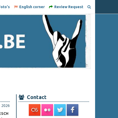
oto's
English corner
Review Request
Contact
i 2026
ESCH