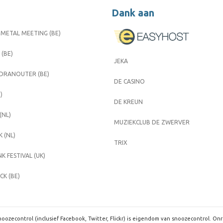
Dank aan
METAL MEETING (BE)
 (BE)
JEKA
 DRANOUTER (BE)
DE CASINO
)
DE KREUN
(NL)
MUZIEKCLUB DE ZWERVER
 (NL)
TRIX
K FESTIVAL (UK)
K (BE)
oozecontrol (inclusief Facebook, Twitter, Flickr) is eigendom van snoozecontrol. On