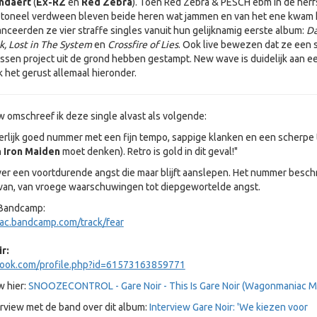
andaert
(
Ex-RZ
en
Red Zebra
). Toen Red Zebra & PESCH ebm in de herf
t toneel verdween bleven beide heren wat jammen en van het ene kwam 
anceerden ze vier straffe singles vanuit hun gelijknamig eerste album:
Da
k, Lost in The System
en
Crossfire of Lies
. Ook live bewezen dat ze een 
assen project uit de grond hebben gestampt. New wave is duidelijk aan e
k het gerust allemaal hieronder.
w omschreef ik deze single alvast als volgende:
rlijk goed nummer met een fijn tempo, sappige klanken en een scherpe 
n
Iron Maiden
moet denken). Retro is gold in dit geval!"
er een voortdurende angst die maar blijft aanslepen. Het nummer beschri
van, van vroege waarschuwingen tot diepgewortelde angst.
- Bandcamp:
ac.bandcamp.com/track/fear
r:
book.com/profile.php?id=61573163859771
w hier:
SNOOZECONTROL - Gare Noir - This Is Gare Noir (Wagonmaniac M
erview met de band over dit album:
Interview Gare Noir: 'We kiezen voor