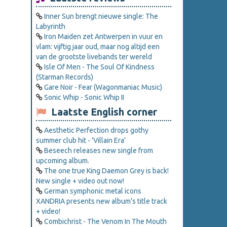
Inner Sun brengt nieuwe single: The
Labyrinth
Iron Maiden zet Antwerpen in vuur en
vlam: vijftig jaar oud, maar nog altijd een
van de grootste livebands ter wereld
Isle Of Men - The Soul Of Kindness
(Starman Records)
Gare Noir - Fear (Wagonmaniac Music)
Sonic Whip - Sonic Whip II
Laatste English corner
Aesthetic Perfection drops gothy
summer club hit - 'Villain Era'
Beseech releases new single from
upcoming album.
The one true King Daemon Grey is back!
New single + video out now!
German symphonic metal icons
XANDRIA presents new album’s title track
+ video!
Combichrist - The Venom In The Mouth