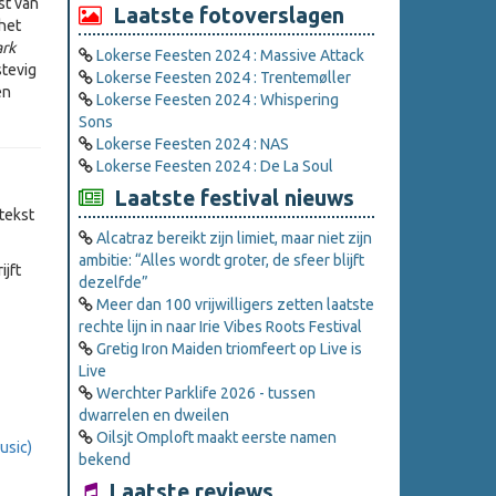
st van
Laatste fotoverslagen
het
rk
Lokerse Feesten 2024 : Massive Attack
stevig
Lokerse Feesten 2024 : Trentemøller
en
Lokerse Feesten 2024 : Whispering
Sons
Lokerse Feesten 2024 : NAS
Lokerse Feesten 2024 : De La Soul
Laatste festival nieuws
tekst
Alcatraz bereikt zijn limiet, maar niet zijn
ambitie: “Alles wordt groter, de sfeer blijft
jft
dezelfde”
Meer dan 100 vrijwilligers zetten laatste
rechte lijn in naar Irie Vibes Roots Festival
Gretig Iron Maiden triomfeert op Live is
Live
Werchter Parklife 2026 - tussen
dwarrelen en dweilen
Oilsjt Omploft maakt eerste namen
usic)
bekend
Laatste reviews