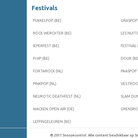
Festivals
PUKKELPOP (BE)
GRASPOP 
ROCK WERCHTER (BE)
LES NUITS
IEPERFEST (BE)
FESTIVAL
FI:HP (BE)
DOUR (BE
FORTAROCK (NL)
PAASPOP 
PINKPOP (NL)
VESTROCK
NEUROTIC DEATHFEST (NL)
SLAM DUN
WACKEN OPEN AIR (DE)
GRENSROC
LEFFINGELEUREN (BE)
© 2017 Snoozecontrol. Alle content beschikbaar op Sn