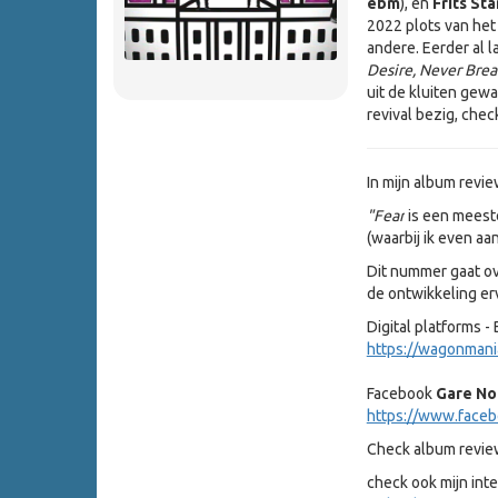
ebm
), en
Frits St
2022 plots van he
andere. Eerder al l
Desire, Never Brea
uit de kluiten gew
revival bezig, chec
In mijn album revie
"Fear
is een meeste
(waarbij ik even aa
Dit nummer gaat ov
de ontwikkeling er
Digital platforms 
https://wagonmani
Facebook
Gare Noi
https://www.face
Check album revie
check ook mijn int