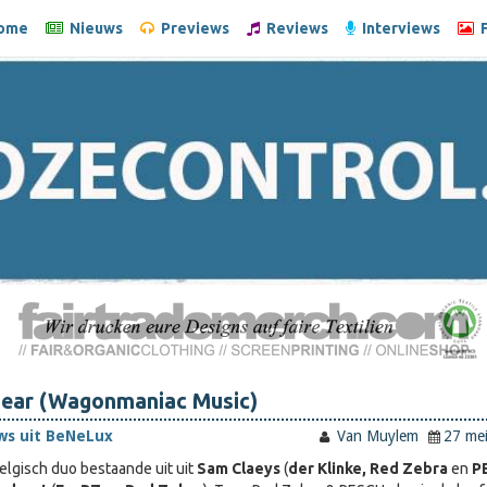
ome
Nieuws
Previews
Reviews
Interviews
F
 Fear (Wagonmaniac Music)
ws uit BeNeLux
Van Muylem
27 me
elgisch duo bestaande uit uit
Sam Claeys
(
der Klinke, Red Zebra
en
P