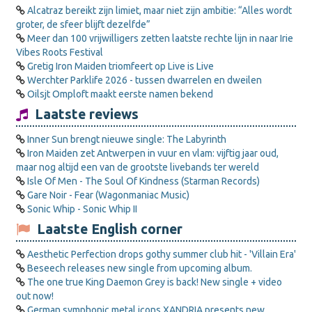
Alcatraz bereikt zijn limiet, maar niet zijn ambitie: “Alles wordt
groter, de sfeer blijft dezelfde”
Meer dan 100 vrijwilligers zetten laatste rechte lijn in naar Irie
Vibes Roots Festival
Gretig Iron Maiden triomfeert op Live is Live
Werchter Parklife 2026 - tussen dwarrelen en dweilen
Oilsjt Omploft maakt eerste namen bekend
Laatste reviews
Inner Sun brengt nieuwe single: The Labyrinth
Iron Maiden zet Antwerpen in vuur en vlam: vijftig jaar oud,
maar nog altijd een van de grootste livebands ter wereld
Isle Of Men - The Soul Of Kindness (Starman Records)
Gare Noir - Fear (Wagonmaniac Music)
Sonic Whip - Sonic Whip II
Laatste English corner
Aesthetic Perfection drops gothy summer club hit - 'Villain Era'
Beseech releases new single from upcoming album.
The one true King Daemon Grey is back! New single + video
out now!
German symphonic metal icons XANDRIA presents new