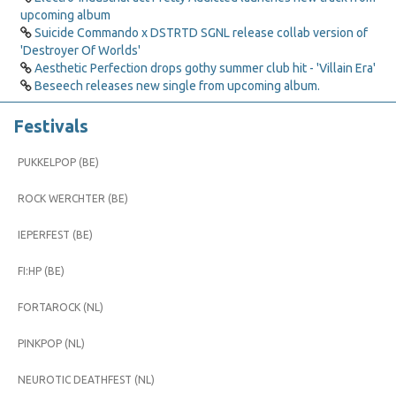
upcoming album
Suicide Commando x DSTRTD SGNL release collab version of
'Destroyer Of Worlds'
Aesthetic Perfection drops gothy summer club hit - 'Villain Era'
Beseech releases new single from upcoming album.
Festivals
PUKKELPOP (BE)
ROCK WERCHTER (BE)
IEPERFEST (BE)
FI:HP (BE)
FORTAROCK (NL)
PINKPOP (NL)
NEUROTIC DEATHFEST (NL)