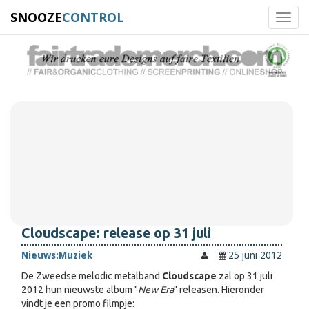
SNOOZE
CONTROL
Toggl
navig
Cloudscape: release op 31 juli
Nieuws:
Muziek
25 juni 2012
De Zweedse melodic metalband
Cloudscape
zal op 31 juli
2012 hun nieuwste album "
New Era
" releasen. Hieronder
vindt je een promo filmpje: