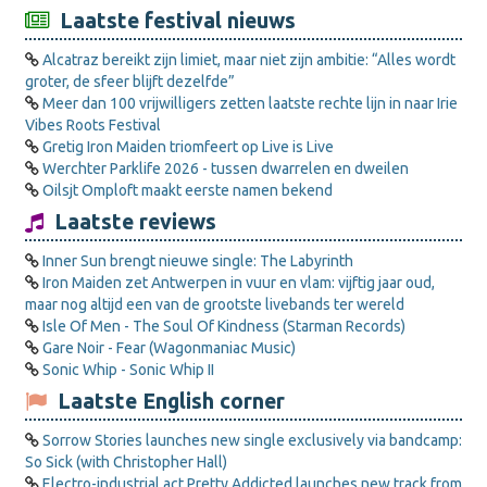
Laatste festival nieuws
Alcatraz bereikt zijn limiet, maar niet zijn ambitie: “Alles wordt
groter, de sfeer blijft dezelfde”
Meer dan 100 vrijwilligers zetten laatste rechte lijn in naar Irie
Vibes Roots Festival
Gretig Iron Maiden triomfeert op Live is Live
Werchter Parklife 2026 - tussen dwarrelen en dweilen
Oilsjt Omploft maakt eerste namen bekend
Laatste reviews
Inner Sun brengt nieuwe single: The Labyrinth
Iron Maiden zet Antwerpen in vuur en vlam: vijftig jaar oud,
maar nog altijd een van de grootste livebands ter wereld
Isle Of Men - The Soul Of Kindness (Starman Records)
Gare Noir - Fear (Wagonmaniac Music)
Sonic Whip - Sonic Whip II
Laatste English corner
Sorrow Stories launches new single exclusively via bandcamp:
So Sick (with Christopher Hall)
Electro-industrial act Pretty Addicted launches new track from