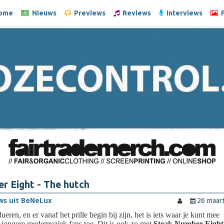
ome
Nieuws
Previews
Reviews
Interviews
F
r Eight - The hutch
ws uit BeNeLux
26 maar
eren, en er vanaf het prille begin bij zijn, het is iets waar je kunt mee
 jongere medemuziek fans toe. Dit is ook zo met
Steak Number Eigh