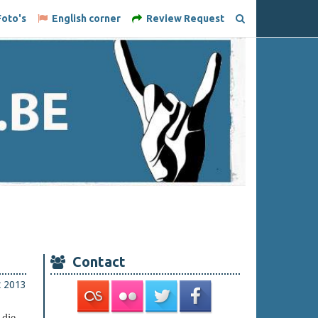
oto's
English corner
Review Request
Contact
t 2013
t
die