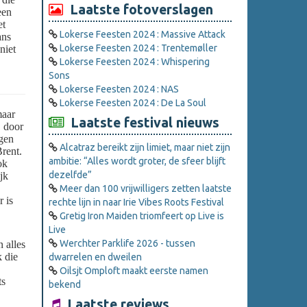
Laatste fotoverslagen
een
et
Lokerse Feesten 2024 : Massive Attack
ans
Lokerse Feesten 2024 : Trentemøller
niet
Lokerse Feesten 2024 : Whispering
Sons
Lokerse Feesten 2024 : NAS
Lokerse Feesten 2024 : De La Soul
maar
Laatste festival nieuws
, door
egen
Alcatraz bereikt zijn limiet, maar niet zijn
rent.
ambitie: “Alles wordt groter, de sfeer blijft
ok
dezelfde”
jk
Meer dan 100 vrijwilligers zetten laatste
 is
rechte lijn in naar Irie Vibes Roots Festival
Gretig Iron Maiden triomfeert op Live is
Live
Werchter Parklife 2026 - tussen
 alles
k die
dwarrelen en dweilen
Oilsjt Omploft maakt eerste namen
ts
bekend
Laatste reviews