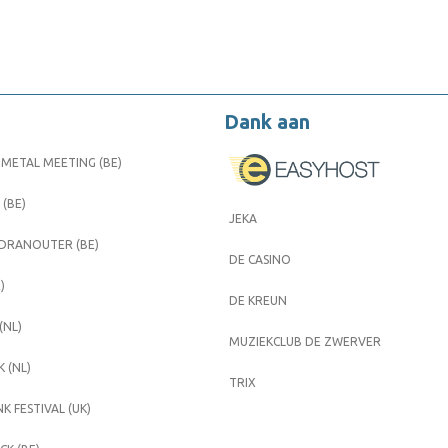
Dank aan
METAL MEETING (BE)
 (BE)
JEKA
 DRANOUTER (BE)
DE CASINO
)
DE KREUN
(NL)
MUZIEKCLUB DE ZWERVER
 (NL)
TRIX
K FESTIVAL (UK)