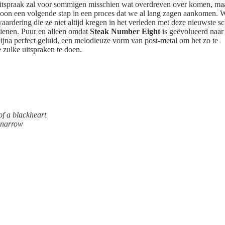
itspraak zal voor sommigen misschien wat overdreven over komen, ma
oon een volgende stap in een proces dat we al lang zagen aankomen. 
aardering die ze niet altijd kregen in het verleden met deze nieuwste sc
dienen. Puur en alleen omdat
Steak Number Eight
is geëvolueerd naar
bijna perfect geluid, een melodieuze vorm van post-metal om het zo te
zulke uitspraken te doen.
of a blackheart
r narrow