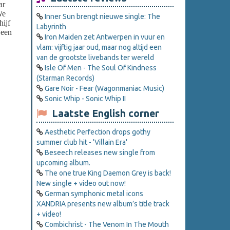
ar
We
Inner Sun brengt nieuwe single: The
hijf
Labyrinth
 een
Iron Maiden zet Antwerpen in vuur en
vlam: vijftig jaar oud, maar nog altijd een
van de grootste livebands ter wereld
Isle Of Men - The Soul Of Kindness
(Starman Records)
Gare Noir - Fear (Wagonmaniac Music)
Sonic Whip - Sonic Whip II
Laatste English corner
Aesthetic Perfection drops gothy
summer club hit - 'Villain Era'
Beseech releases new single from
upcoming album.
The one true King Daemon Grey is back!
New single + video out now!
German symphonic metal icons
XANDRIA presents new album’s title track
+ video!
Combichrist - The Venom In The Mouth