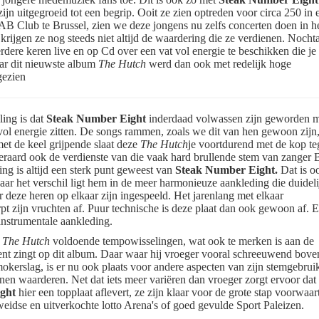
zijn uitgegroeid tot een begrip. Ooit ze zien optreden voor circa 250 in 
B Club te Brussel, zien we deze jongens nu zelfs concerten doen in h
 krijgen ze nog steeds niet altijd de waardering die ze verdienen. Nocht
dere keren live en op Cd over een vat vol energie te beschikken die je 
ar dit nieuwste album
The Hutch
werd dan ook met redelijk hoge
gezien
ling is dat
Steak Number Eight
inderdaad volwassen zijn geworden 
ol energie zitten. De songs rammen, zoals we dit van hen gewoon zijn
met de keel grijpende slaat deze
The Hutch
je voortdurend met de kop t
teraard ook de verdienste van die vaak hard brullende stem van zanger B
ng is altijd een sterk punt geweest van
Steak Number Eight.
Dat is o
Maar het verschil ligt hem in de meer harmonieuze aankleding die duideli
r deze heren op elkaar zijn ingespeeld. Het jarenlang met elkaar
 zijn vruchten af. Puur technische is deze plaat dan ook gewoon af. Er
instrumentale aankleding.
n
The Hutch
voldoende tempowisselingen, wat ook te merken is aan de
t zingt op dit album. Daar waar hij vroeger vooral schreeuwend boven
okerslag, is er nu ook plaats voor andere aspecten van zijn stemgebrui
nen waarderen. Net dat iets meer variëren dan vroeger zorgt ervoor dat
ight
hier een topplaat aflevert, ze zijn klaar voor de grote stap voorwaar
lweidse en uitverkochte lotto Arena's of goed gevulde Sport Paleizen.