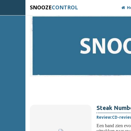
SNOOZE
CONTROL
H
Steak Numbe
Review:
CD-revie
Een band zien evolu
uitpakken naar uw