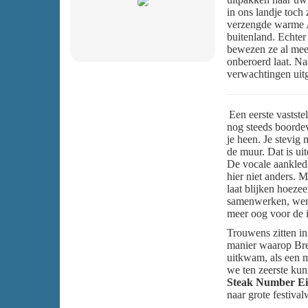
in ons landje toch 
verzengde warme A
buitenland. Echter
bewezen ze al meer
onberoerd laat. Na
verwachtingen uit
Een eerste vaststel
nog steeds boordev
je heen. Je stevig 
de muur. Dat is ui
De vocale aankledi
hier niet anders. 
laat blijken hoezee
samenwerken, werpt
meer oog voor de 
Trouwens zitten i
manier waarop Bren
uitkwam, als een m
we ten zeerste kun
Steak Number E
naar grote festiva