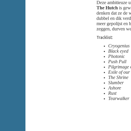
Deze ambitieuze u
The Hutch
is gew
denken dat ze de w
dubbel en dik ver
meer gepolijst en 
zeggen, durven we 
Tracklist:
Cryogenius
Black eyed
Photonic
Push Pull
Pilgrimage 
Exile of ou
The Shrine
Slumber
Ashore
Rust
Tearwalker