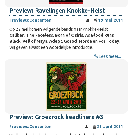
Preview: Ravelingen Knokke-Heist
Previews:
Concerten
19 mei 2011
Op 22 mei komen volgende bands naar Knokke-Heist:
Caliban
,
The Faceless
,
Born of Osiris
,
As Blood Runs
Black
,
Veil of Maya
,
Adept
,
Gorod
,
Morda
en
For Today
.
Wij geven alvast een woordelijke introductie.
Lees meer...
Preview: Groezrock headliners #3
Previews:
Concerten
21 april 2011