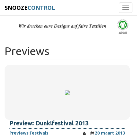
SNOOZE
CONTROL
Toggl
navig
Previews
Preview: Dunk!festival 2013
Previews:
Festivals
20 maart 2013