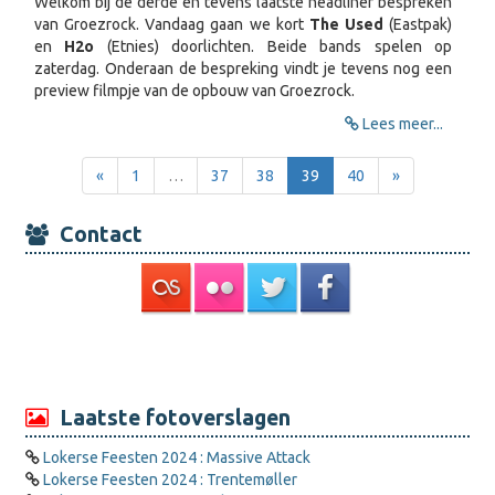
Welkom bij de derde en tevens laatste headliner bespreken
van Groezrock. Vandaag gaan we kort
The Used
(Eastpak)
en
H2o
(Etnies) doorlichten. Beide bands spelen op
zaterdag. Onderaan de bespreking vindt je tevens nog een
preview filmpje van de opbouw van Groezrock.
Lees meer...
«
1
…
37
38
39
40
»
Contact
Laatste fotoverslagen
Lokerse Feesten 2024 : Massive Attack
Lokerse Feesten 2024 : Trentemøller