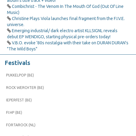
album’s title track + video!
Combichrist - The Venom In The Mouth Of God (Out Of Line
Music)
Christine Plays Viola launches final fragment from the F.I.V.E.
universe.
Emerging industrial/ dark electro artist KLLSIGNL reveals
debut EP WENDIGO, starting physical pre-orders today!
V.B.O. evoke '80s nostalgia with their take on DURAN DURAN's
"The Wild Boys"
Festivals
PUKKELPOP (BE)
ROCK WERCHTER (BE)
IEPERFEST (BE)
FI:HP (BE)
FORTAROCK (NL)