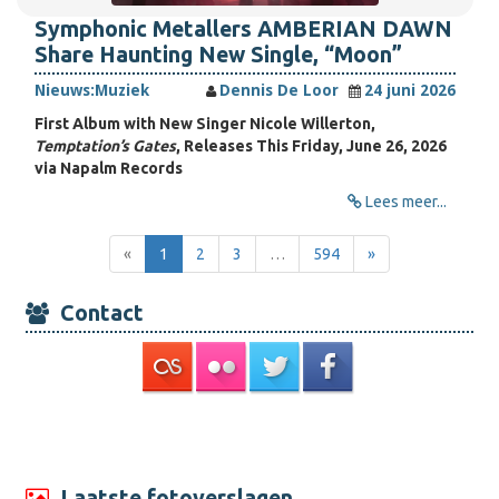
Symphonic Metallers AMBERIAN DAWN
Share Haunting New Single, “Moon”
Nieuws:
Muziek
Dennis De Loor
24 juni 2026
First Album with New Singer Nicole Willerton,
Temptation’s Gates
, Releases This Friday, June 26, 2026
via Napalm Records
Lees meer...
«
1
2
3
…
594
»
Contact
Laatste fotoverslagen