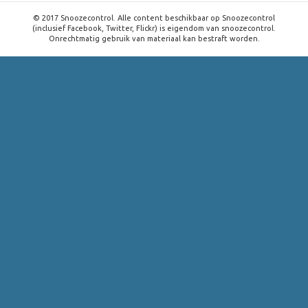
© 2017 Snoozecontrol. Alle content beschikbaar op Snoozecontrol
(inclusief Facebook, Twitter, Flickr) is eigendom van snoozecontrol.
Onrechtmatig gebruik van materiaal kan bestraft worden.