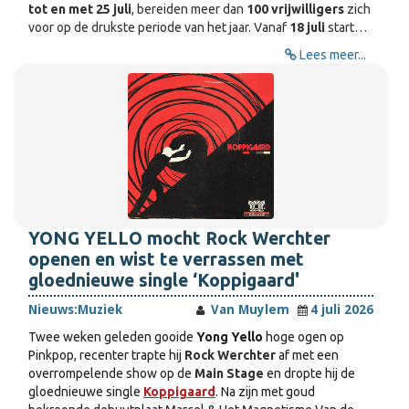
tot en met 25 juli
, bereiden meer dan
100 vrijwilligers
zich
voor op de drukste periode van het jaar. Vanaf
18 juli
start…
Lees meer...
YONG YELLO mocht Rock Werchter
openen en wist te verrassen met
gloednieuwe single ‘Koppigaard'
Nieuws:
Muziek
Van Muylem
4 juli 2026
Twee weken geleden gooide
Yong Yello
hoge ogen op
Pinkpop, recenter trapte hij
Rock Werchter
af met een
overrompelende show op de
Main Stage
en dropte hij de
gloednieuwe single
Koppigaard
. Na zijn met goud